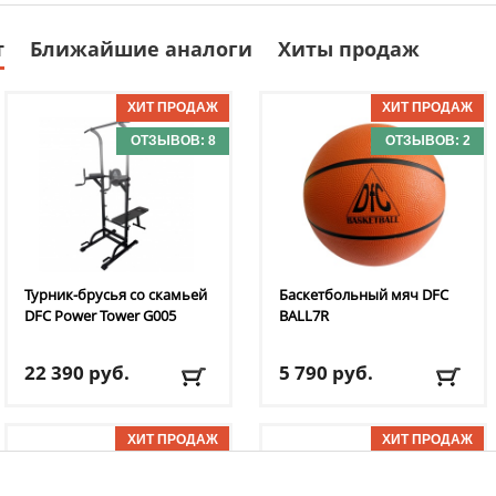
т
Ближайшие аналоги
Хиты продаж
ОТЗЫВОВ: 8
ОТЗЫВОВ: 2
Турник-брусья со скамьей
Баскетбольный мяч DFC
DFC
Power Tower G005
BALL7R
22 390
руб.
5 790
руб.
Доставка:
БЕСПЛАТНО,
Доставка:
795 руб., 2-3
2-3 дня
дня
ОТЗЫВОВ: 11
ОТЗЫВОВ: 2