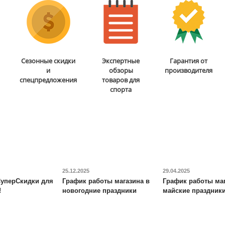
Мобильная
Валик для массажного
Сезонные скидки
Экспертные
Гарантия от
баскетбольная стойка
стола DFC
TS-P1
и
обзоры
производителя
DFC
STAND48P
спецпредложения
товаров для
спорта
38 690
руб.
6 690
руб.
Доставка:
БЕСПЛАТНО,
Доставка:
795 руб., 2-3
2-3 дня
дня
ОТЗЫВОВ: 2
ОТЗЫВОВ: 13
25.12.2025
29.04.2025
уперСкидки для
График работы магазина в
График работы маг
!
новогодние праздники
майские праздник
Игровой стол-
Стационарная
трансформер DFC
Fun2 4 в
баскетбольная стойка