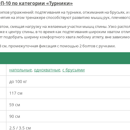
ОП-10 по категории «Турники»
типов упражнений:
подтягивания на турнике, отжимания на брусьях, и 
ятия на этом тренажере способствуют развитию мышц рук, плечевого 
ватом, смещая нагрузку на желаемые участки мышц спины. Узко распо
 к центру спины, в то время как подтягивания широким хватом отл
ит подобрать ширину комфортного хвата любому атлету, вне зависимо
218 см, промежуточная фиксация с помощью 2 болтов с ручками.
напольные
,
однохватные
,
с брусьями
до 100 кг
117 см
59 см
90 см
2.5 / 3.5 см