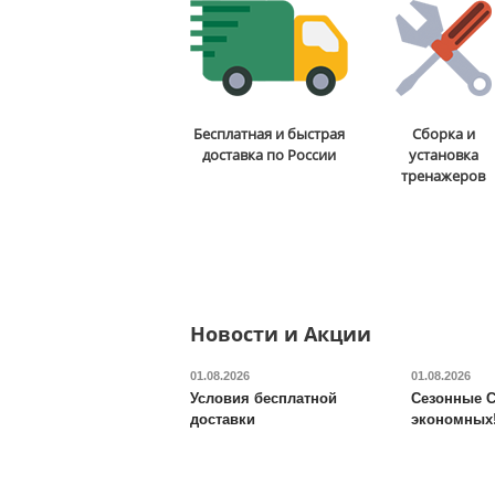
Бита для аэрохоккея 75
Бесплатная и быстрая
Сборка и
мм DFC
B-056-003
доставка по России
установка
тренажеров
5 290
руб.
Доставка:
795 руб., 2-3
дня
ОТЗЫВОВ: 2
Новости и Акции
01.08.2026
01.08.2026
Условия бесплатной
Сезонные С
доставки
экономных
Будо-мат DFC
ППЭ-2020