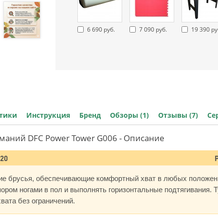
6 690 руб.
7 090 руб.
19 390 ру
стики
Инструкция
Бренд
Обзоры (1)
Отзывы (7)
Се
маний DFC Power Tower G006 - Описание
020
ие брусья, обеспечивающие комфортный хват в любых положени
ором ногами в пол и выполнять горизонтальные подтягивания. Т
вата без ограничений.