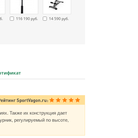
б.
116 190 руб.
14 590 руб.
ртификат
Рейтинг SportVagon.ru:
ях. Также их конструкция дает
урник, регулируемый по высоте,