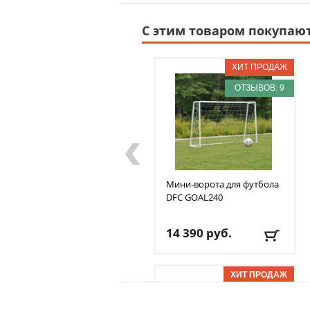
С этим товаром покупаю
ОТЗЫВОВ: 9
‹
Мини-ворота для футбола
DFC
GOAL240
14 390
руб.
Доставка:
БЕСПЛАТНО,
2-3 дня
ОТЗЫВОВ: 1