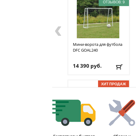
ОТЗЫВОВ: 9
‹
Мини-ворота для футбола
DFC
GOAL240
14 390
руб.
Доставка:
БЕСПЛАТНО,
2-3 дня
ОТЗЫВОВ: 7
Стойка для подтягиваний