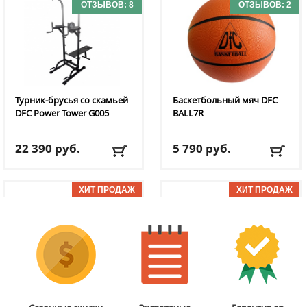
ОТЗЫВОВ: 8
ОТЗЫВОВ: 2
Турник-брусья со скамьей
Баскетбольный мяч DFC
DFC
Power Tower G005
BALL7R
22 390
руб.
5 790
руб.
Доставка:
БЕСПЛАТНО,
Доставка:
795 руб., 2-3
2-3 дня
дня
ОТЗЫВОВ: 1
ОТЗЫВОВ: 11
Бита для аэрохоккея 75
Мобильная