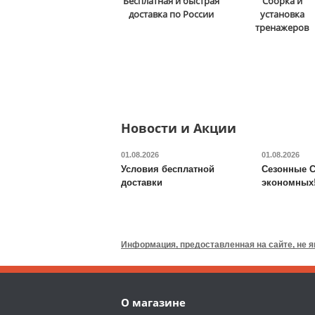
Бесплатная и быстрая
Сборка и
и отжиманий DFC
Power
доставка по России
установка
Tower G006
тренажеров
13 590
руб.
Доставка:
БЕСПЛАТНО,
2-3 дня
ОТЗЫВОВ: 2
Новости и Акции
01.08.2026
01.08.2026
Условия бесплатной
Сезонные С
доставки
экономных
Валик для массажного
стола DFC
TS-P1
Информация, предоставленная на сайте, не 
6 690
руб.
Доставка:
795 руб., 2-3
О магазине
дня