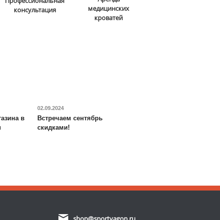
Профессиональная
медицинских
консультация
кроватей
02.09.2024
азина в
Встречаем сентябрь
и
скидками!
shop@sportvagon.ru