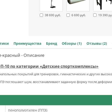
38 690 руб.
6 690 руб.
19 390 ру
стики
Преимущества
Бренд
Обзоры (1)
Отзывы (2)
е-красный - Описание
ТОП-10 по категории «Детские спорткомплексы»
напольных покрытий для тренировок, гимнастических и других высо
ППЭ поглошают шум, восстанавливают заданную форму после деформ
пенополиэтилен (ППЭ)