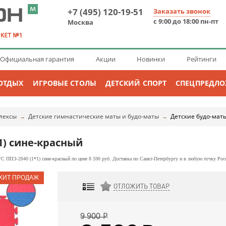
+7 (495) 120-19-51
Заказать звонок
с 9:00 до 18:00 пн-пт
Москва
Официальная гарантия
Акции
Новинки
Рейтинги
ОТДЫХ
ИГРОВЫЕ СТОЛЫ
ДЕТСКИЙ СПОРТ
СПЕЦПРЕДЛ
лексы
Детские гимнастические маты и будо-маты
Детские будо-мат
→
→
1) сине-красный
C ППЭ-2040 (1*1) сине-красный по цене 8 590 руб. Доставка по Санкт-Петербургу и в любую точку Рос
ОТЛОЖИТЬ ТОВАР
ДОБАВИТЬ К СРАВНЕНИЮ
9 900
Р