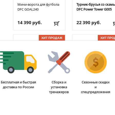
Мини-ворота для футбола
Турник-брусья со скам
DFC
GOAL240
DFC
Power Tower G005
14 390
руб.
22 390
руб.
Доставка:
БЕСПЛАТНО,
Доставка:
БЕСПЛАТНО
2-3 дня
2-3 дня
ОТЗЫВОВ: 7
ОТЗЫВОВ
Стойка для подтягиваний
Бита для аэрохоккея 75
Бесплатная и быстрая
Сборка и
Сезонные скидки
и отжиманий DFC
Power
мм DFC
B-056-003
доставка по России
установка
и
Tower G006
тренажеров
спецпредложения
13 590
руб.
5 290
руб.
Доставка:
БЕСПЛАТНО,
Доставка:
795 руб., 2-3