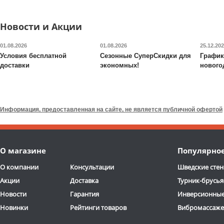
2-3 дня
дня
ОТЗЫВОВ: 2
ОТЗЫВОВ
Новости и Акции
01.08.2026
01.08.2026
25.12.20
Условия бесплатной
Сезонные СуперСкидки для
График
доставки
экономных!
нового
Валик для массажного
Будо-мат DFC
ППЭ-2020
стола DFC
TS-P1
Информация, предоставленная на сайте, не является публичной офертой
6 690
руб.
7 090
руб.
Доставка:
795 руб., 2-3
Доставка:
395 руб., 2-3
О магазине
Популярно
дня
дня
ОТЗЫВОВ: 13
О компании
Консультации
Шведские стен
Акции
Доставка
Турник-брусья
Новости
Гарантия
Инверсионные
Новинки
Рейтинги товаров
Вибромассаж