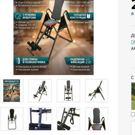
В
Д
Г
А
С