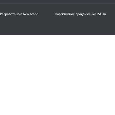
Стационарная
баскетбольная стойка
Разработано в
Neo-brand
Эффективное продвижение
iSEOn
DFC
ING72G
116 190
руб.
Доставка:
БЕСПЛАТНО,
2-3 дня