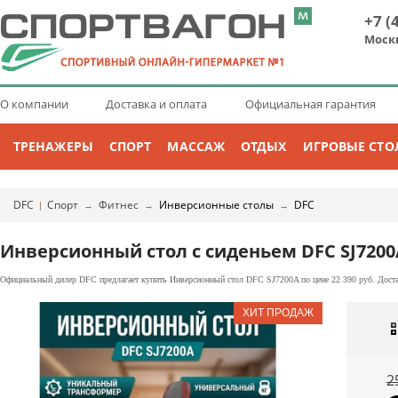
+7 (
Моск
О компании
Доставка и оплата
Официальная гарантия
ТРЕНАЖЕРЫ
СПОРТ
МАССАЖ
ОТДЫХ
ИГРОВЫЕ СТО
DFC
Спорт
Фитнес
Инверсионные столы
DFC
|
→
→
→
Инверсионный стол с сиденьем DFC SJ7200
Официальный дилер DFC предлагает купить Инверсионный стол DFC SJ7200A по цене 22 390 руб. Доста
2