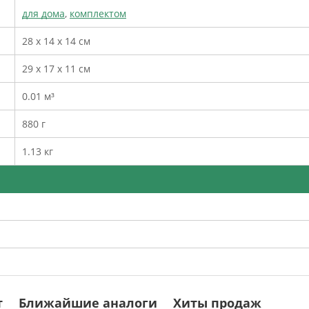
для дома
,
комплектом
28 х 14 х 14 см
29 х 17 х 11 см
0.01 м³
880 г
1.13 кг
т
Ближайшие аналоги
Хиты продаж