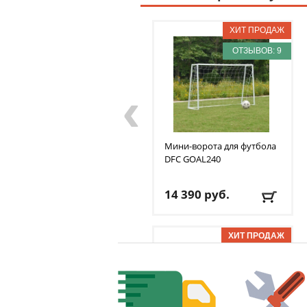
ОТЗЫВОВ: 9
‹
Мини-ворота для футбола
DFC
GOAL240
14 390
руб.
Доставка:
БЕСПЛАТНО,
2-3 дня
ОТЗЫВОВ: 7