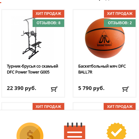
ОТЗЫВОВ: 8
ОТЗЫВОВ: 2
Турник-брусья со скамьей
Баскетбольный мяч DFC
DFC
Power Tower G005
BALL7R
22 390
руб.
5 790
руб.
Доставка:
БЕСПЛАТНО,
Доставка:
795 руб., 2-3
2-3 дня
дня
ОТЗЫВОВ: 1
ОТЗЫВОВ: 11