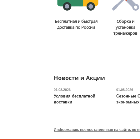
Стойка для подтягиваний
Бесплатная и быстрая
Сборка и
и отжиманий DFC
Power
доставка по России
установка
Tower G006
тренажеров
13 590
руб.
Доставка:
БЕСПЛАТНО,
2-3 дня
ОТЗЫВОВ: 2
Новости и Акции
01.08.2026
01.08.2026
Условия бесплатной
Сезонные С
доставки
экономных
Валик для массажного
стола DFC
TS-P1
Информация, предоставленная на сайте, не 
6 690
руб.