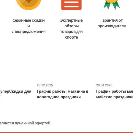
Бита для аэрохоккея 75
Мобильная
Сезонные скидки
Экспертные
Гарантия от
мм DFC
B-056-003
баскетбольная стойка
и
обзоры
производителя
DFC
STAND48P
спецпредложения
товаров для
спорта
5 290
руб.
38 690
руб.
Доставка:
795 руб., 2-3
Доставка:
БЕСПЛАТНО,
дня
2-3 дня
ОТЗЫВОВ: 2
ОТЗЫВОВ: 2
25.12.2025
29.04.2025
уперСкидки для
График работы магазина в
График работы маг
!
новогодние праздники
майские праздник
Будо-мат DFC
ППЭ-2020
Игровой стол-
трансформер DFC
Fun2 4 в
1
является публичной офертой
7 090
руб.
19 390
руб.