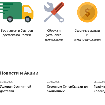
Электрореклайнер для
Игровое компьютерно
Бесплатная и быстрая
Сборка и
Сезонные скидки
кабинета Falto
Lux Electro
кресло Falto
Enjoy 2 Ultr
доставка по России
установка
и
(2 мотора, натуральная
GAME
тренажеров
спецпредложения
кожа, коричневый)
137 300
руб.
68 800
руб.
Доставка:
БЕСПЛАТНО,
Доставка:
БЕСПЛАТНО
2-3 дня
2-3 дня
Новости и Акции
01.08.2026
01.08.2026
25.12.20
Условия бесплатной
Сезонные СуперСкидки для
График
доставки
экономных!
нового
Универсальный
Кресло Falto
TRONA
овальный столик Falto
LEATHER