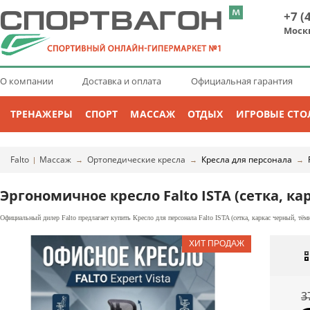
+7 (
Моск
О компании
Доставка и оплата
Официальная гарантия
ТРЕНАЖЕРЫ
СПОРТ
МАССАЖ
ОТДЫХ
ИГРОВЫЕ СТО
Falto
Массаж
Ортопедические кресла
Кресла для персонала
|
→
→
→
Эргономичное кресло Falto ISTA (сетка, к
Официальный дилер Falto предлагает купить Кресло для персонала Falto ISTA (сетка, каркас черный, тё
3