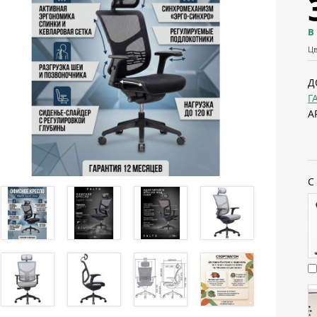
В
Цв
Д
Г
А
С