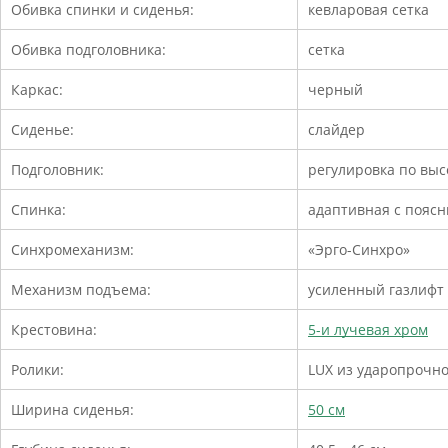
Обивка спинки и сиденья:
кевларовая сетка
Обивка подголовника:
сетка
Каркас:
черный
Сиденье:
слайдер
Подголовник:
регулировка по выс
Спинка:
адаптивная с поясн
Синхромеханизм:
«Эрго-Синхро»
Механизм подъема:
усиленный газлифт
Крестовина:
5-и лучевая хром
Ролики:
LUX из ударопрочно
Ширина сиденья:
50 см