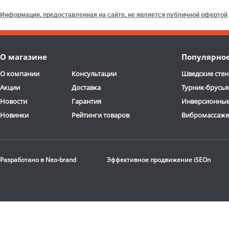
Relax
Информация, предоставленная на сайте, не является публичной офертой
12 000
руб.
79 300
руб.
Доставка:
БЕСПЛАТНО,
Доставка:
БЕСПЛАТНО
О магазине
Популярно
2-3 дня
2-3 дня
О компании
Консультации
Шведские стен
Акции
Доставка
Турник-брусья
Новости
Гарантия
Инверсионные
Новинки
Рейтинги товаров
Вибромассаж
Разработано в
Neo-brand
Эффективное продвижение
iSEOn