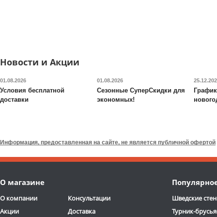
кожа, коричневый)
137 300
руб.
68 800
руб.
Доставка:
БЕСПЛАТНО,
Доставка:
БЕСПЛАТНО
2-3 дня
2-3 дня
Новости и Акции
01.08.2026
01.08.2026
25.12.20
Условия бесплатной
Сезонные СуперСкидки для
График
доставки
экономных!
нового
Универсальный
Кресло Falto
TRONA
овальный столик Falto
LEATHER
Relax
Информация, предоставленная на сайте, не является публичной офертой
12 000
руб.
79 300
руб.
Доставка:
БЕСПЛАТНО,
Доставка:
БЕСПЛАТНО
О магазине
Популярно
2-3 дня
2-3 дня
О компании
Консультации
Шведские стен
Акции
Доставка
Турник-брусья