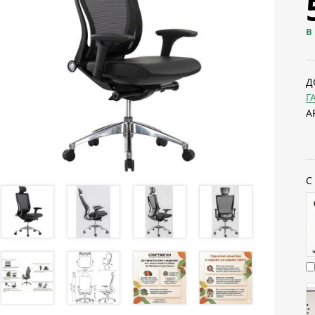
В
Д
Г
А
С