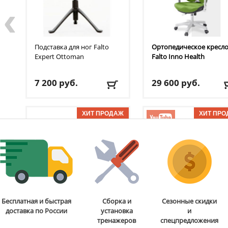
‹
Подставка для ног Falto
Ортопедическое кресл
Expert Ottoman
Falto
Inno Health
7 200
руб.
29 600
руб.
Доставка:
395 руб., 2-3
Доставка:
БЕСПЛАТНО
дня
2-3 дня
Электрореклайнер для
Игровое компьютерно
Бесплатная и быстрая
Сборка и
Сезонные скидки
кабинета Falto
Lux Electro
кресло Falto
Enjoy 2 Ultr
доставка по России
установка
и
(2 мотора, натуральная
GAME
тренажеров
спецпредложения