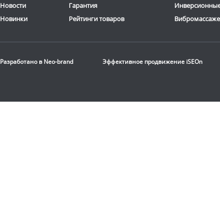
Цвет
: коричневый
Цвет
: бежевый
Новости
Гарантия
Инверсионные
Доставка:
БЕСПЛАТНО,
Доставка:
БЕСПЛАТНО
Новинки
Рейтинги товаров
Вибромассаж
2-3 дня
2-3 дня
Разработано в
Neo-brand
Эффективное продвижение
iSEOn