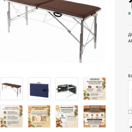
В
Д
А
Б