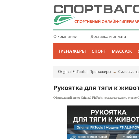
О компании
Доставка и оплата
ТРЕНАЖЕРЫ
СПОРТ
МАССАЖ
Original FitTools
Тренажеры
Силовые т
|
→
Рукоятка для тяги к живот
Официальный дилер Original FitTools предлагает купить опцию O