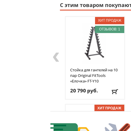
С этим товаром покупаю
ОТЗЫВОВ: 1
‹
Стойка для гантелей на 10
пар Original FitTools
«Елочка»‎ FT-Y10
20 790
руб.
Состав:
сталь
Вес изделия:
15 кг
Длина изделия:
66 см
ОТЗЫВОВ: 1
Доставка:
БЕСПЛАТНО,
2-3 дня