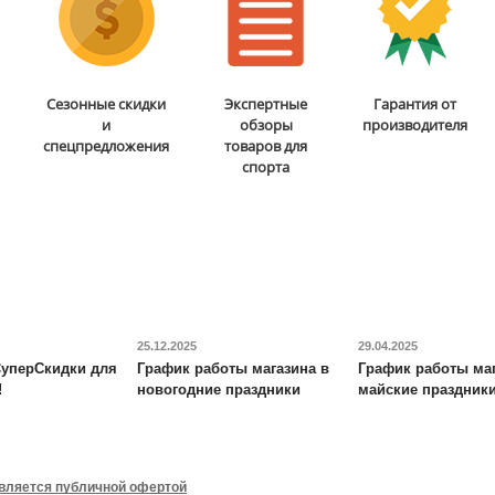
Доставка:
БЕСПЛАТНО,
Доставка:
БЕСПЛАТНО,
2-3 дня
2-3 дня
Пресс-скамья Rebel
A26
Гриф для становой тяги
Сезонные скидки
Экспертные
Гарантия от
(широкий параллельный
и
обзоры
производителя
хват) Body Solid
FT-HEX-
спецпредложения
товаров для
OB-54
спорта
13 860
руб.
17 320
руб.
Длина:
123 см
Длина посадочной
Ширина:
66 см
втулки:
24.5 см
Высота:
56 см
Диаметр посадочной
ОТЗЫВОВ: 2
ОТЗЫВОВ: 1
втулки:
5 см
Доставка:
БЕСПЛАТНО,
2-3 дня
Доставка:
БЕСПЛАТНО,
2-3 дня
25.12.2025
29.04.2025
уперСкидки для
График работы магазина в
График работы маг
!
новогодние праздники
майские праздник
Гимнастическая
Профессиональная степ-
полусфера Original FitTools
платформа Original
R2 с эспандерами и
FitTools
FT-PROSTEP02
является публичной офертой