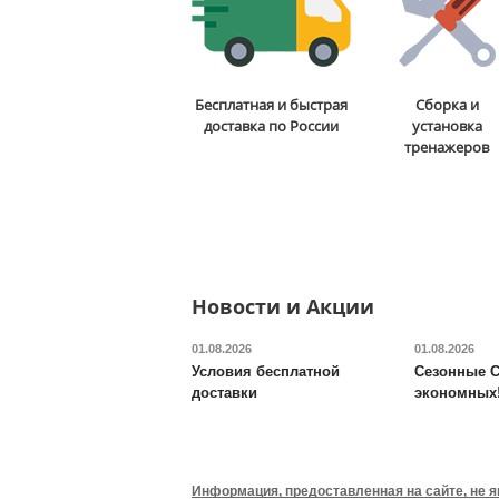
Диск черный с двумя
Бесплатная и быстрая
Сборка и
хватами Original FitTools
доставка по России
установка
FT-2HGP-15
тренажеров
6 490
руб.
Длина:
40 см
Ширина:
40 см
Высота:
40 см
Новости и Акции
Доставка:
795 руб., 2-3
дня
01.08.2026
01.08.2026
Условия бесплатной
Сезонные С
доставки
экономных
Набор петель для
тренинга Original FitTools
профессиональный
Информация, предоставленная на сайте, не 