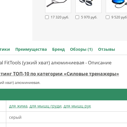
17 320 руб.
5 970 руб.
9 520 руб
стики
Преимущества
Бренд
Обзоры (1)
Отзывы
nal FitTools (узкий хват) алюминиевая - Описание
йтинг ТОП-10 по категории «Силовые тренажеры»
кий хват) алюминиевая.
для жима
,
для мышц груди
,
для мышц рук
серый