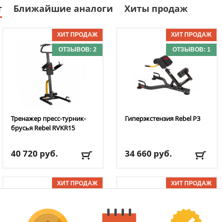
т
Ближайшие аналоги
Хиты продаж
ОТЗЫВОВ: 2
ОТЗЫВОВ: 1
Тренажер пресс-турник-
Гиперэкстензия Rebel
P3
брусья Rebel
RVKR15
40 720
руб.
34 660
руб.
Максимальная
Использование:
нагрузка:
150 кг
домашнее
Нагрузочный элемент:
Цвет:
черный
ОТЗЫВОВ: 1
ОТЗЫВОВ: 1
вес тела пользователя
Максимальная
Состав:
сталь
нагрузка:
120 кг