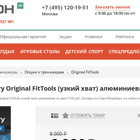
+7 (495) 120-19-51
Заказать звонок
с 9:00 до 18:00 пн-пт
Москва
Официальная гарантия
Акции
Новинки
Рейтинги
ОТДЫХ
ИГРОВЫЕ СТОЛЫ
ДЕТСКИЙ СПОРТ
СПЕЦПРЕДЛ
ренажеры
Опции к тренажерам
Original FitTools
→
→
у Original FitTools (узкий хват) алюминиев
riginal FitTools (узкий хват) алюминиевая по цене 6 920 руб. Доставка по Санкт-Петербургу и в любую т
ОТЛОЖИТЬ ТОВАР
ДОБАВИТЬ К СРАВНЕНИЮ
8 000
Р