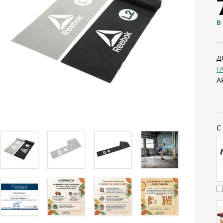
В
Д
Г
А
С