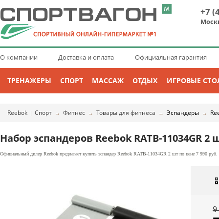
+7 (
Моск
О компании
Доставка и оплата
Официальная гарантия
ТРЕНАЖЕРЫ
СПОРТ
МАССАЖ
ОТДЫХ
ИГРОВЫЕ СТО
Reebok
Спорт
Фитнес
Товары для фитнеса
Эспандеры
Re
|
→
→
→
→
Набор эспандеров Reebok RATB-11034GR 2 
Официальный дилер Reebok предлагает купить эспандер Reebok RATB-11034GR 2 шт по цене 7 990 руб. 
9