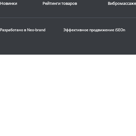
Новинки
Рейтинги товаров
Вибромассаж
Орбитрек для дома
Proxima
ENIMA II iPRO
Разработано в
Neo-brand
Эффективное продвижение
iSEOn
FE1652AF
99 990
руб.
Система нагрузки:
электромагнитная
Количество уровней
нагрузки:
16
Длина шага:
51 см
Расстояние между
педалями (Q-фактор):
10
см
Максимальный вес
пользователя:
135 кг
Доставка:
БЕСПЛАТНО,
2-3 дня
Сборка: БЕСПЛАТНО
ПОДАРКИ НА ВЫБОР к