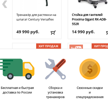
‹
Тренажёр для растяжки на
Стойка для гантелей
шпагат Century
Versaflex
Proxima
Gigant RK-ADB-
552R
49 990
руб.
14 990
руб.
Угол растяжки:
до 190°
Длина:
70.5 см
Шкала для отметки
Высота:
60.2 см
прогресса тренировок:
Глубина:
52 см
ОТЗЫВОВ: 11
ОТЗЫВОВ
есть
Доставка:
БЕСПЛАТНО
Размеры упаковки:
95
2-3 дня
см х 40 см х 20 см
Доставка:
БЕСПЛАТНО,
2-3 дня
Регулируемая гантель
Груша-манекен для бок
Бесплатная и быстрая
Сборка и
Сезонные скидки
Proxima
Gigant 40 кг
Century
BOB BOX XL
доставка по России
установка
и
тренажеров
спецпредложения
29 990
руб.
99 990
руб.