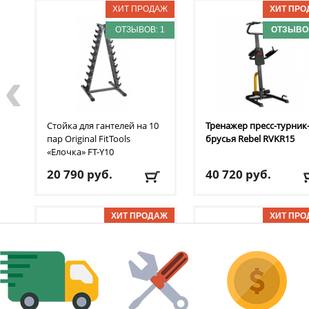
ОТЗЫВОВ: 1
ОТЗЫВОВ
‹
Стойка для гантелей на 10
Тренажер пресс-турник
пар Original FitTools
брусья Rebel
RVKR15
«Елочка»‎ FT-Y10
20 790
руб.
40 720
руб.
Состав:
сталь
Максимальная
Вес изделия:
15 кг
нагрузка:
150 кг
Длина изделия:
66 см
Нагрузочный элемент
ОТЗЫВОВ: 1
ОТЗЫВОВ
вес тела пользователя
Доставка:
БЕСПЛАТНО,
Состав:
сталь
2-3 дня
Доставка:
БЕСПЛАТНО
2-3 дня