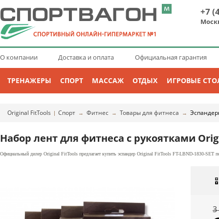
+7 (
Моск
О компании
Доставка и оплата
Официальная гарантия
ТРЕНАЖЕРЫ
СПОРТ
МАССАЖ
ОТДЫХ
ИГРОВЫЕ СТО
Original FitTools
Спорт
Фитнес
Товары для фитнеса
Эспандер
|
→
→
→
Набор лент для фитнеса с рукоятками Origin
Официальный дилер Original FitTools предлагает купить эспандер Original FitTools FT-LBND-1830-SET п
3