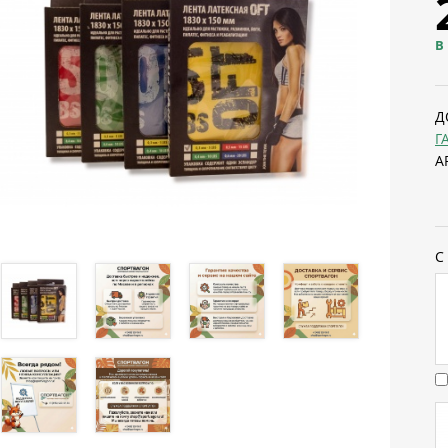
В
Д
Г
А
С