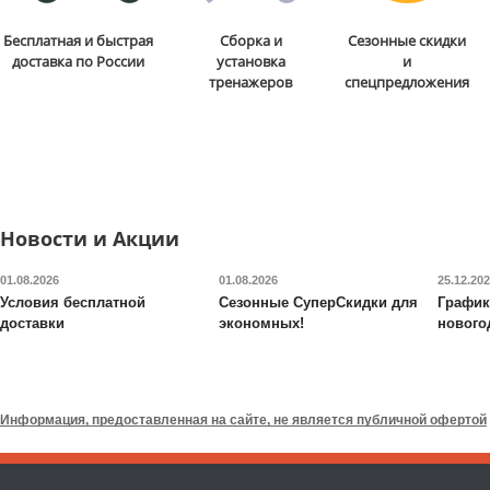
Диск черный с двумя
Пресс-скамья Rebel
A26
Бесплатная и быстрая
Сборка и
Сезонные скидки
хватами Original FitTools
доставка по России
установка
и
FT-2HGP-15
тренажеров
спецпредложения
6 490
руб.
13 860
руб.
Длина:
40 см
Длина:
123 см
Ширина:
40 см
Ширина:
66 см
Высота:
40 см
Высота:
56 см
ОТЗЫВОВ
Новости и Акции
Доставка:
795 руб., 2-3
Доставка:
БЕСПЛАТНО
дня
2-3 дня
01.08.2026
01.08.2026
25.12.20
Условия бесплатной
Сезонные СуперСкидки для
График
доставки
экономных!
нового
Набор петель для
Профессиональная степ
тренинга Original FitTools
платформа Original
профессиональный
FitTools
FT-PROSTEP02
Информация, предоставленная на сайте, не является публичной офертой
5 970
руб.
7 790
руб.
Состав:
неопрен, нейлон,
Максимальная