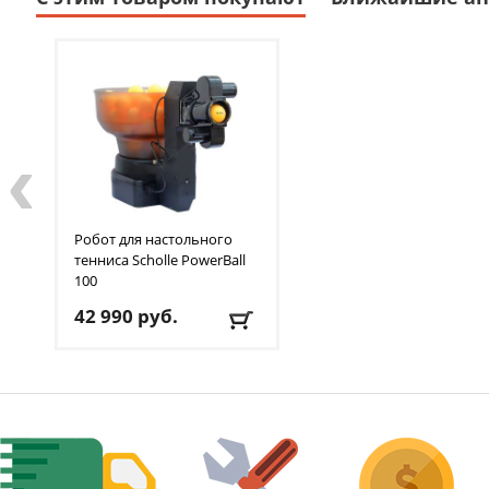
‹
Робот для настольного
тенниса Scholle
PowerBall
100
42 990
руб.
Мячей в минуту
: 0
Доставка:
БЕСПЛАТНО,
2-3 дня