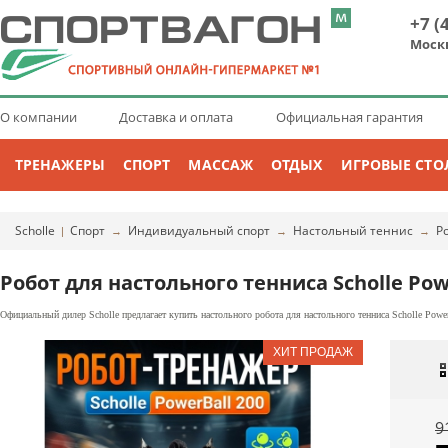
+7 (
Моск
О компании
Доставка и оплата
Официальная гарантия
ТРЕНАЖЕРЫ
СПОРТ
МАССАЖ
ОТДЫХ
ИГРОВЫЕ СТО
Scholle
Спорт
Индивидуальный спорт
Настольный теннис
Р
|
→
→
→
Робот для настольного тенниса Scholle Pow
Официальный дилер Scholle предлагает купить настольного робота для настольного тенниса Scholle Powe
9