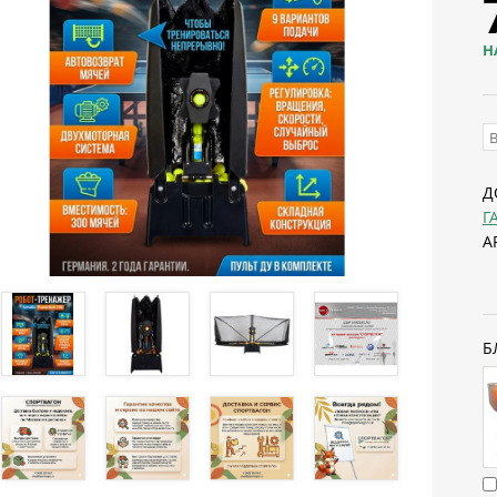
Н
Д
Г
А
Б