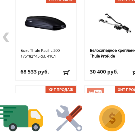
‹
Бокс Thule
Pacific 200
Велосипедное креплен
175*82*45 см, 410л
Thule
ProRide
68 533
руб.
30 400
руб.
Доставка:
БЕСПЛАТНО,
Доставка:
БЕСПЛАТНО
2-3 дня
2-3 дня