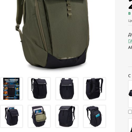
В
Цв
Д
Г
А
С