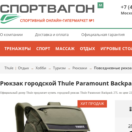
+7 (
Моск
О компании
Доставка и оплата
Официальная гарантия
ТРЕНАЖЕРЫ
СПОРТ
МАССАЖ
ОТДЫХ
ИГРОВЫЕ СТО
Thule
Отдых
Хобби
Туризм
Рюкзаки
Повседневные рюкзак
|
→
→
→
→
Рюкзак городской Thule Paramount Backpa
Официальный дилер Thule предлагает купить городской рюкзак Thule Paramount Backpack 27L по цене 22
2