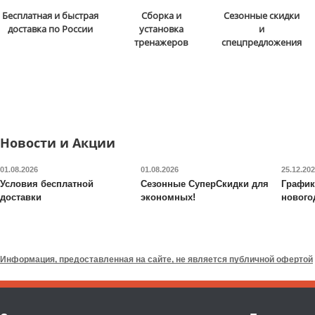
Рюкзак Thule
Paramount
Туристический рюкзак
Бесплатная и быстрая
Сборка и
Сезонные скидки
Commuter Backpack, 20L,
Thule
Topio 30L
доставка по России
установка
и
Black
тренажеров
спецпредложения
21 739
руб.
21 679
руб.
Доставка:
БЕСПЛАТНО,
Доставка:
БЕСПЛАТНО
2-3 дня
2-3 дня
Новости и Акции
01.08.2026
01.08.2026
25.12.20
Условия бесплатной
Сезонные СуперСкидки для
График
доставки
экономных!
нового
Туристический рюкзак
Рюкзак для фотоаппара
Thule
AllTrail X 25L
Thule
Covert DSLR
Backpack, 24L, Black
Информация, предоставленная на сайте, не является публичной офертой
16 320
руб.
26 533
руб.
Доставка:
БЕСПЛАТНО,
Доставка:
БЕСПЛАТНО