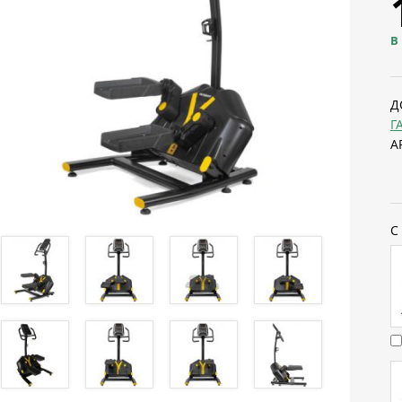
В
Д
Г
А
С