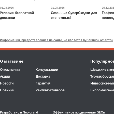
01.08.2026
01.08.2026
25.12.20
Условия бесплатной
Сезонные СуперСкидки для
График
доставки
экономных!
нового
Стойка для гирь VictoryFit
Стойка для штанги
VF-D4020
VictoryFit
VF-T15
Информация, предоставленная на сайте, не является публичной офертой
17 920
руб.
12 080
руб.
Доставка:
БЕСПЛАТНО,
Доставка:
БЕСПЛАТНО
О магазине
Популярно
2-3 дня
2-3 дня
О компании
Консультации
Шведские стен
Акции
Доставка
Турник-брусья
Новости
Гарантия
Инверсионные
Новинки
Рейтинги товаров
Вибромассаж
Профессиональный
спинбайк VictoryFit
VF-
Разработано в
Neo-brand
Эффективное продвижение
iSEOn
GymRider 225 Black