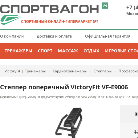
+7 (
Моск
О компании
Доставка и оплата
Официальная гарантия
ТРЕНАЖЕРЫ
СПОРТ
МАССАЖ
ОТДЫХ
ИГРОВЫЕ СТО
VictoryFit
Тренажеры
Кардиотренажеры
Степперы
Професси
|
→
→
→
Степпер поперечный VictoryFit VF-E9006
Официальный дилер VictoryFit предлагает купить степпер для зала VictoryFit VF-E9006 по цене 152 390
1