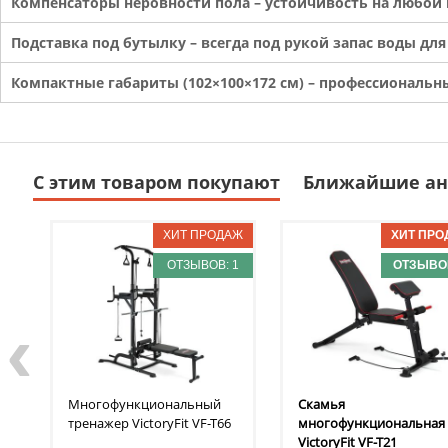
Компенсаторы неровности пола – устойчивость на любой 
Подставка под бутылку – всегда под рукой запас воды дл
Компактные габариты (102×100×172 см) – профессиональ
С этим товаром покупают
Ближайшие ан
ОТЗЫВОВ: 1
ОТЗЫВОВ
‹
Многофункциональный
Скамья
тренажер VictoryFit
VF-T66
многофункциональная
VictoryFit
VF-T21