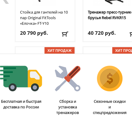
Стойка для гантелей на 10
Тренажер пресс-турник
пар Original FitTools
брусья Rebel
RVKR15
«Елочка»‎ FT-Y10
20 790
руб.
40 720
руб.
Доставка:
БЕСПЛАТНО,
Доставка:
БЕСПЛАТНО
2-3 дня
2-3 дня
ОТЗЫВОВ: 1
ОТЗЫВОВ
Диск черный с двумя
Пресс-скамья Rebel
A26
Бесплатная и быстрая
Сборка и
Сезонные скидки
хватами Original FitTools
доставка по России
установка
и
FT-2HGP-15
тренажеров
спецпредложения
6 490
руб.
13 860
руб.