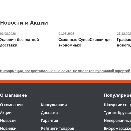
Доставка:
795 руб., 2-3
Доставка:
БЕСПЛАТНО
дня
2-3 дня
ОТЗЫВОВ: 2
ОТЗЫВОВ
Новости и Акции
01.08.2026
01.08.2026
25.12.20
Условия бесплатной
Сезонные СуперСкидки для
График
доставки
экономных!
нового
Гимнастическая
Профессиональная степ
полусфера Original FitTools
платформа Original
R2 с эспандерами и
FitTools
FT-PROSTEP02
Информация, предоставленная на сайте, не является публичной офертой
насосом
9 520
руб.
7 790
руб.
Доставка:
395 руб., 2-3
Доставка:
395 руб., 2-3
О магазине
Популярно
дня
дня
О компании
Консультации
Шведские стен
Акции
Доставка
Турник-брусья
Новости
Гарантия
Инверсионные
Новинки
Рейтинги товаров
Вибромассаж