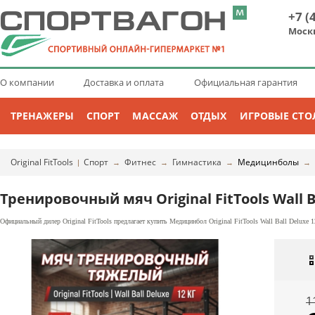
+7 (
Моск
О компании
Доставка и оплата
Официальная гарантия
ТРЕНАЖЕРЫ
СПОРТ
МАССАЖ
ОТДЫХ
ИГРОВЫЕ СТО
Original FitTools
Спорт
Фитнес
Гимнастика
Медицинболы
|
→
→
→
→
Тренировочный мяч Original FitTools Wall Ba
Официальный дилер Original FitTools предлагает купить Медицинбол Original FitTools Wall Ball Deluxe 
1