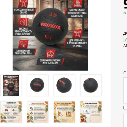
В
Д
Г
А
С