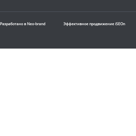
Скамья горизонтальная
Rebel
F21
Разработано в
Neo-brand
Эффективное продвижение
iSEOn
14 720
руб.
Доставка:
БЕСПЛАТНО,
2-3 дня