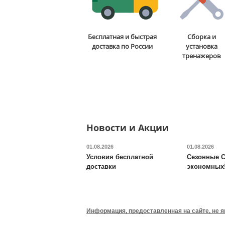
Диск черный с двумя
Бесплатная и быстрая
Сборка и
хватами Original FitTools
доставка по России
установка
FT-2HGP-15
тренажеров
6 490
руб.
Доставка:
795 руб., 2-3
дня
ОТЗЫВОВ: 1
Новости и Акции
01.08.2026
01.08.2026
Условия бесплатной
Сезонные С
доставки
экономных
Профессиональная степ-
платформа Original
FitTools
FT-PROSTEP02
Информация, предоставленная на сайте, не 
7 790
руб.