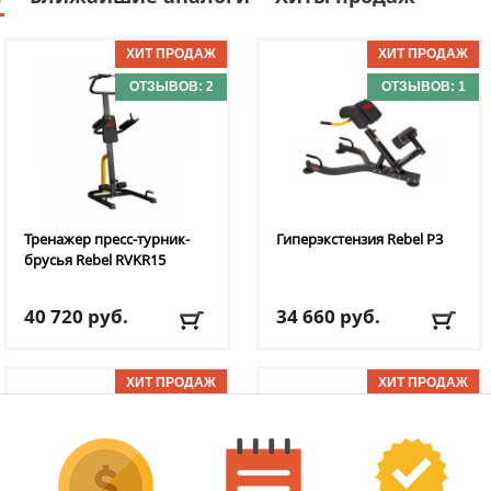
ОТЗЫВОВ: 2
ОТЗЫВОВ: 1
Тренажер пресс-турник-
Гиперэкстензия Rebel
P3
брусья Rebel
RVKR15
40 720
руб.
34 660
руб.
Доставка:
БЕСПЛАТНО,
Доставка:
БЕСПЛАТНО,
2-3 дня
2-3 дня
ОТЗЫВОВ: 1
ОТЗЫВОВ: 1