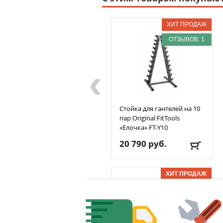
ОТЗЫВОВ: 1
‹
Стойка для гантелей на 10
пар Original FitTools
«Елочка»‎ FT-Y10
20 790
руб.
Доставка:
БЕСПЛАТНО,
2-3 дня
ОТЗЫВОВ: 1