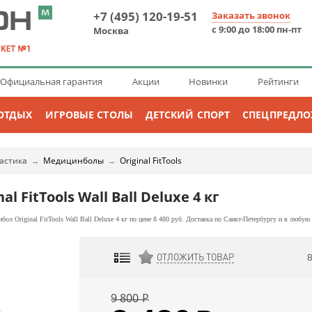
+7 (495) 120-19-51
Заказать звонок
с 9:00 до 18:00 пн-пт
Москва
Официальная гарантия
Акции
Новинки
Рейтинги
ОТДЫХ
ИГРОВЫЕ СТОЛЫ
ДЕТСКИЙ СПОРТ
СПЕЦПРЕДЛ
астика
Медицинболы
Original FitTools
→
→
 FitTools Wall Ball Deluxe 4 кг
ол Original FitTools Wall Ball Deluxe 4 кг по цене 8 480 руб. Доставка по Санкт-Петербургу и в любую
ОТЛОЖИТЬ ТОВАР
ДОБАВИТЬ К СРАВНЕНИЮ
9 800
Р