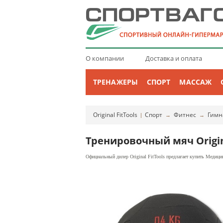
О компании
Доставка и оплата
ТРЕНАЖЕРЫ
СПОРТ
МАССАЖ
Original FitTools
Спорт
Фитнес
Гимн
|
→
→
Тренировочный мяч Original
Официальный дилер Original FitTools предлагает купить Медицинб