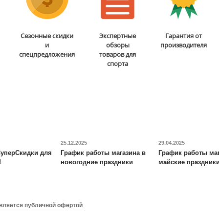
Пресс-скамья Rebel
A26
Гриф для становой тяги
Сезонные скидки
Экспертные
Гарантия от
(широкий параллельный
и
обзоры
производителя
хват) Body Solid
FT-HEX-
спецпредложения
товаров для
OB-54
спорта
13 860
руб.
17 320
руб.
Доставка:
БЕСПЛАТНО,
Доставка:
БЕСПЛАТНО,
2-3 дня
2-3 дня
ОТЗЫВОВ: 2
25.12.2025
29.04.2025
уперСкидки для
График работы магазина в
График работы маг
!
новогодние праздники
майские праздник
Набор петель для
Гимнастическая
тренинга Original FitTools
полусфера Original FitTools
профессиональный
R2 с эспандерами и
является публичной офертой
насосом
5 970
руб.
9 520
руб.