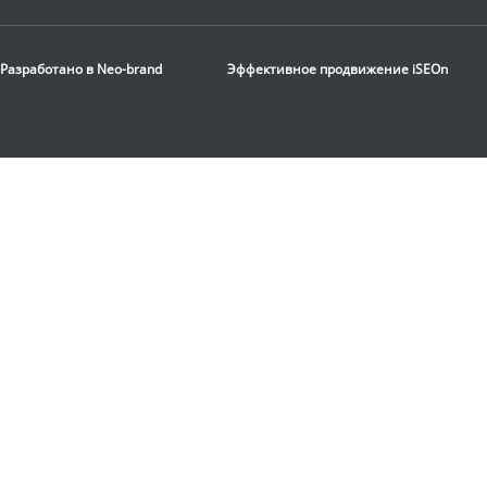
Скамья горизонтальная
Rebel
F21
Разработано в
Neo-brand
Эффективное продвижение
iSEOn
14 720
руб.
Доставка:
БЕСПЛАТНО,
2-3 дня