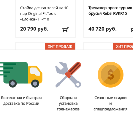
Стойка для гантелей на 10
Тренажер пресс-турник
пар Original FitTools
брусья Rebel
RVKR15
«Елочка»‎ FT-Y10
20 790
руб.
40 720
руб.
Доставка:
БЕСПЛАТНО,
Доставка:
БЕСПЛАТНО
2-3 дня
2-3 дня
ОТЗЫВОВ: 1
ОТЗЫВОВ
Диск черный с двумя
Пресс-скамья Rebel
A26
Бесплатная и быстрая
Сборка и
Сезонные скидки
хватами Original FitTools
доставка по России
установка
и
FT-2HGP-15
тренажеров
спецпредложения
6 490
руб.
13 860
руб.