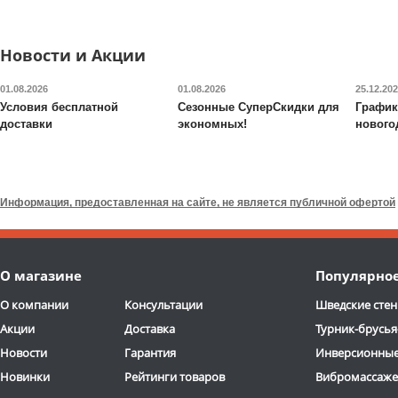
Доставка:
795 руб., 2-3
Доставка:
БЕСПЛАТНО
дня
2-3 дня
ОТЗЫВОВ
Новости и Акции
01.08.2026
01.08.2026
25.12.20
Условия бесплатной
Сезонные СуперСкидки для
График
доставки
экономных!
нового
Набор петель для
Гимнастическая
тренинга Original FitTools
полусфера Original FitTo
профессиональный
R2 с эспандерами и
Информация, предоставленная на сайте, не является публичной офертой
насосом
5 970
руб.
9 520
руб.
Доставка:
795 руб., 2-3
Доставка:
395 руб., 2-3
О магазине
Популярно
дня
дня
О компании
Консультации
Шведские стен
Акции
Доставка
Турник-брусья
Новости
Гарантия
Инверсионные
Новинки
Рейтинги товаров
Вибромассаж