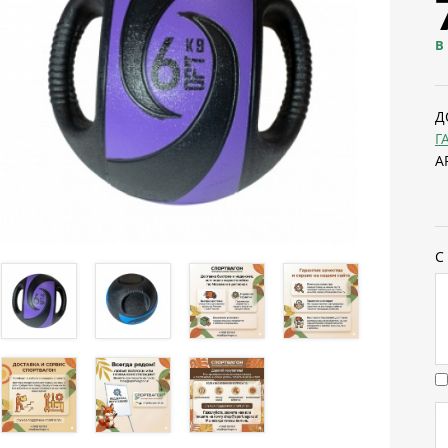
В
Д
Г
А
С