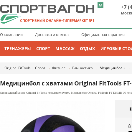
+7 (
Моск
О компании
Доставка и оплата
Официальная гарантия
ТРЕНАЖЕРЫ
СПОРТ
МАССАЖ
ОТДЫХ
ИГРОВЫЕ СТО
Original FitTools
Спорт
Фитнес
Гимнастика
Медицинболы
|
→
→
→
→
Медицинбол с хватами Original FitTools F
Официальный дилер Original FitTools предлагает купить Медицинбол Original FitTools FT-DHMB-06 по ц
8