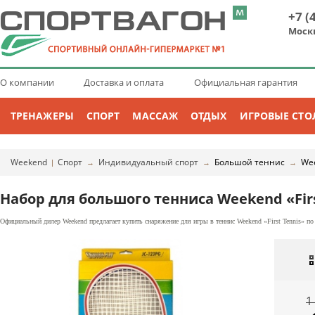
+7 (
Моск
О компании
Доставка и оплата
Официальная гарантия
ТРЕНАЖЕРЫ
СПОРТ
МАССАЖ
ОТДЫХ
ИГРОВЫЕ СТО
Weekend
Спорт
Индивидуальный спорт
Большой теннис
We
|
→
→
→
Набор для большого тенниса Weekend «Firs
Официальный дилер Weekend предлагает купить снаряжение для игры в теннис Weekend «First Tennis» по
1