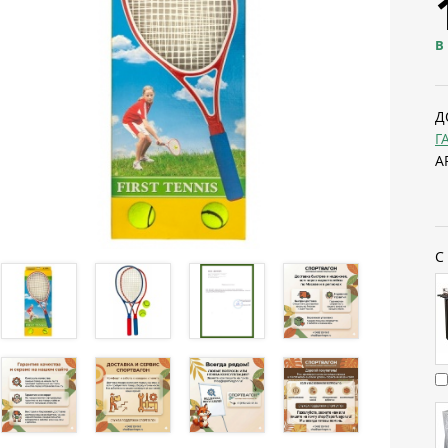
В
Д
Г
А
С