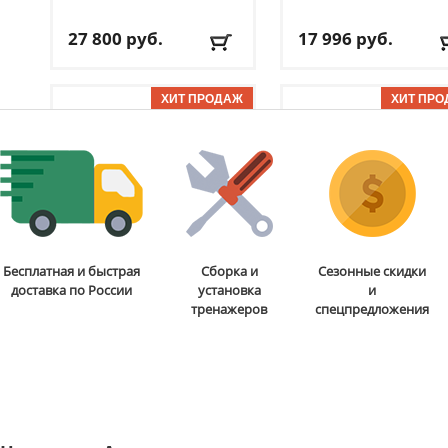
27 800
руб.
17 996
руб.
Вес упаковки:
24 кг
ДхШхВ:
122 см x 61 см 
Вес:
15.4 кг
81 см
Цвет:
серо-синий
Основа игрового поля
ОТЗЫВОВ: 2
ОТЗЫВОВ
ЛДСП
Доставка:
БЕСПЛАТНО,
Игровое поле:
102 см х
2-3 дня
58 см
Доставка:
БЕСПЛАТНО
2-3 дня
Мишень для игры в дартс
Теннисный стол для
Бесплатная и быстрая
Сборка и
Сезонные скидки
Weekend
15'' 92.002.00.0
помещений Weekend
доставка по России
установка
и
Winner S-200 Indoor
тренажеров
спецпредложения
1 435
руб.
32 460
руб.
Аксессуары в
Размеры (ДхШхВ):
274
комплекте:
дротики 3 шт
152.5 х 76 см
Тип игры:
дартс
Вес нетто:
66 кг
ОТЗЫВОВ: 2
Диаметр мишени:
38 см