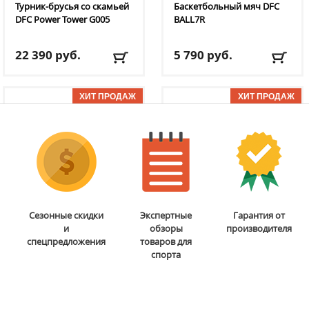
Турник-брусья со скамьей
Баскетбольный мяч DFC
DFC
Power Tower G005
BALL7R
22 390
руб.
5 790
руб.
Вес пользователя:
до
Размер:
7
120 кг
Цвет:
оранжевый
Длина скамьи:
102.5 см
Вес:
0.49 кг
ОТЗЫВОВ: 1
ОТЗЫВОВ: 11
Ширина рамы/турника:
Доставка:
795 руб., 2-3
67/86 см
дня
Доставка:
БЕСПЛАТНО,
2-3 дня
Бита для аэрохоккея 75
Мобильная
Сезонные скидки
Экспертные
Гарантия от
мм DFC
B-056-003
баскетбольная стойка
и
обзоры
производителя
DFC
STAND48P
спецпредложения
товаров для
спорта
5 290
руб.
38 690
руб.
Диаметр:
7.5 см
Размер щита:
120 см х 80
Высота биты:
5.5 см
см