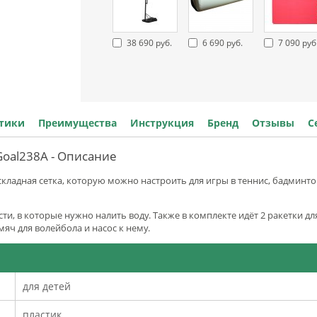
38 690 руб.
6 690 руб.
7 090 руб
стики
Преимущества
Инструкция
Бренд
Отзывы
С
Goal238A - Описание
складная сетка, которую можно настроить для игры в теннис, бадминт
и, в которые нужно налить воду. Также в комплекте идёт 2 ракетки для
мяч для волейбола и насос к нему.
для детей
пластик