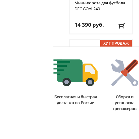
Мини-ворота для футбола
DFC
GOAL240
14 390
руб.
Размер ворот:
240 см х
150 см х 65 см
Сетка:
есть
ОТЗЫВОВ: 7
Вес:
9.6/10.6 кг
Доставка:
БЕСПЛАТНО,
2-3 дня
Стойка для подтягиваний
Бесплатная и быстрая
Сборка и
и отжиманий DFC
Power
доставка по России
установка
Tower G006
тренажеров
13 590
руб.
Вес пользователя:
до
100 кг