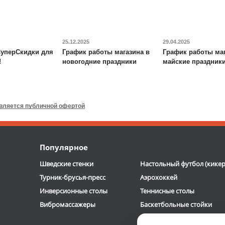
Диаметр кольца:
45 см
Доставка:
795 руб., 2-3
ОТЗЫВОВ: 2
ОТЗЫВОВ: 2
Регулировка высоты:
дня
245 - 305 см
Доставка:
БЕСПЛАТНО,
25.12.2025
29.04.2025
2-3 дня
уперСкидки для
График работы магазина в
График работы маг
!
новогодние праздники
майские праздник
Будо-мат DFC
ППЭ-2020
Игровой стол-
трансформер DFC
Fun2 4 в
1
является публичной офертой
7 090
руб.
19 390
руб.
Размер:
100 х 100 см
Размер стола:
97.5 см х
Толщина:
2 см
48 см х 69 см
Популярное
Вес:
12.5 кг
Доставка:
395 руб., 2-3
Шведские стенки
Настольный футбол (кикер
дня
Доставка:
БЕСПЛАТНО,
Турник-брусья-пресс
Аэрохоккей
2-3 дня
Инверсионные столы
Теннисные столы
Вибромассажеры
Баскетбольные стойки