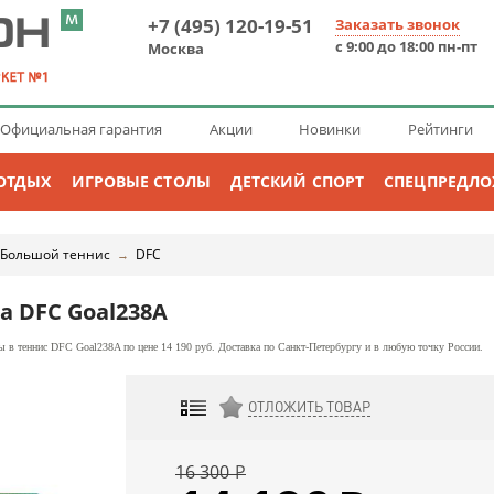
+7 (495) 120-19-51
Заказать звонок
с 9:00 до 18:00 пн-пт
Москва
Официальная гарантия
Акции
Новинки
Рейтинги
ОТДЫХ
ИГРОВЫЕ СТОЛЫ
ДЕТСКИЙ СПОРТ
СПЕЦПРЕДЛ
Большой теннис
DFC
→
а DFC Goal238A
 в теннис DFC Goal238A по цене 14 190 руб. Доставка по Санкт-Петербургу и в любую точку России.
ОТЛОЖИТЬ ТОВАР
ДОБАВИТЬ К СРАВНЕНИЮ
16 300
Р