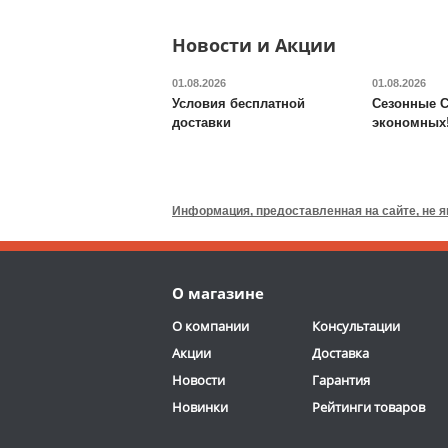
Длина тренажера:
117
ОТЗЫВОВ: 2
см
Новости и Акции
Ширина рамы:
59 см
Доставка:
БЕСПЛАТНО,
01.08.2026
01.08.2026
2-3 дня
Условия бесплатной
Сезонные С
доставки
экономных
Валик для массажного
стола DFC
TS-P1
Информация, предоставленная на сайте, не 
6 690
руб.
Расцветка:
бежевый
Материал:
поролон,
О магазине
высококачественный ПВХ
ОТЗЫВОВ: 13
О компании
Консультации
Размер:
15 см х 65 см
Акции
Доставка
Доставка:
795 руб., 2-3
Новости
дня
Гарантия
Новинки
Рейтинги товаров