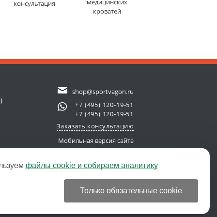
медицинских
консультация
кроватей
shop@sportvagon.ru
)
+7 (495) 120-19-51
+7 (495) 120-19-51
Заказать консультацию
Мобильная версия сайта
льзуем
файлы cookie и собираем аналитику
new server)
© 2011-2026 SportVagon.ru
Только обязательные cookie