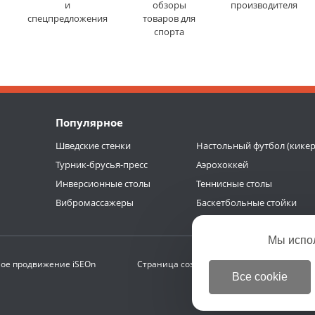
и
обзоры
производителя
спецпредложения
товаров для
спорта
Популярное
Шведские стенки
Настольный футбол (кикер
Турник-брусья-пресс
Аэрохоккей
Инверсионные столы
Теннисные столы
Вибромассажеры
Баскетбольные стойки
Мы испо
ое продвижение
iSEOn
Страница создана за 0.288 с | БД 0.186 с (
Все cookie