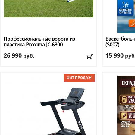
Профессиональные ворота из
Баскетболь
пластика Proxima
JC-6300
(S007)
26 990
15 990
руб.
руб
Материал рамы
: пластик
Материал щи
Ширина
: 300
Размер щита,
Доставка:
БЕСПЛАТНО, 2-3 дня
Доставка:
БЕС