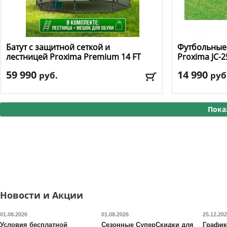
Батут с защитной сеткой и
Футбольные 
лестницей Proxima
Premium 14 FT
Proxima
JC-2
59 990
14 990
руб.
руб
Высота защитной сетки
: 180 см
Материал ра
Макс. нагрузка
: 160 кг
Ширина
: 244
Пока
Максимальный вес пользователя
: 160 кг
Доставка:
БЕС
Размер, футы
: 14
Доставка:
БЕСПЛАТНО, 2-3 дня
Новости и Акции
01.08.2026
01.08.2026
25.12.20
Условия бесплатной
Сезонные СуперСкидки для
График