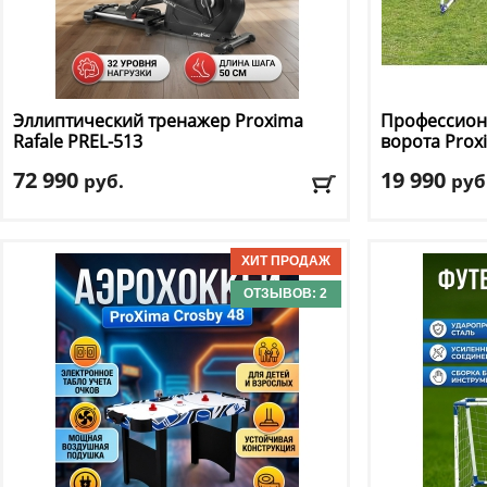
Эллиптический тренажер Proxima
Профессион
Rafale PREL-513
ворота Pro
72 990
19 990
руб.
руб
Вес маховика
: средние (11-20 кг)
Материал ра
Длина шага
: 50 см
Ширина
: 240
Кол-во программ
: 12
Доставка:
БЕС
Кол-во уровней
: 32
ОТЗЫВОВ: 2
Макс. вес
: 150 кг
Доставка:
БЕСПЛАТНО, 2-3 дня