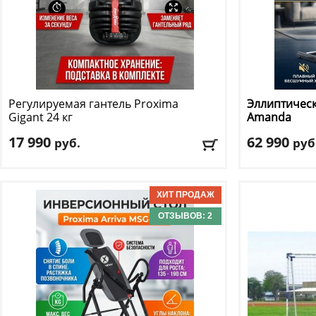
Регулируемая гантель Proxima
Эллиптическ
Gigant 24 кг
Amanda
17 990
62 990
руб.
руб
Рукоятка
: обрезиненная
Вес маховика
Максимальный вес гантели
: 24 кг
Длина шага
: 
Кол-во прогр
Доставка:
БЕСПЛАТНО, 2-3 дня
Кол-во уровне
ОТЗЫВОВ: 2
Макс. вес
: 130 
Доставка:
БЕС