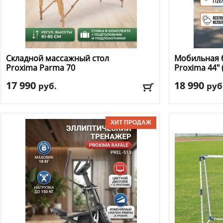
Складной массажный стол
Мобильная б
Proxima
Parma 70
Proxima
44" 
17 990
18 990
руб.
руб
Макс. вес
: 250 кг
Диаметр коль
Количество секций
: 2
Материал кар
Регулировка по высоте
: есть
Материал щи
Цвет
: черный
Размер щита,
Тип складног
Доставка:
БЕСПЛАТНО, 2-3 дня
Доставка:
БЕС