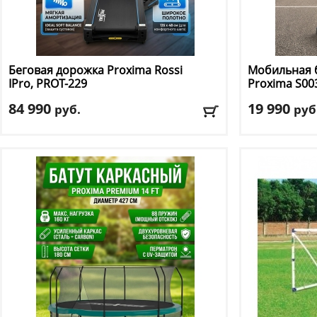
Беговая дорожка Proxima
Rossi
Мобильная б
IPro, PROT-229
Proxima
S00
84 990
19 990
руб.
руб
Кол-во программ
: 12
Диаметр коль
Макс. вес
: 145 кг
Материал кар
Скорость
: от 1 до 20 км/ч
Материал щи
Мощность двигателя
: 4 л.с.
Размер щита,
Регулировка угла наклона
: автоматическая
Тип складног
Доставка:
БЕСПЛАТНО, 2-3 дня
Доставка:
БЕС