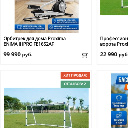
Орбитрек для дома Proxima
Профессион
ENIMA II iPRO FE1652AF
ворота Pro
99 990
22 990
руб.
руб
Вес маховика
: средние (11-20 кг)
Материал ра
Длина шага
: 51 см
Ширина
: 240
Кол-во программ
: 18
Доставка:
БЕС
Кол-во уровней
: 16
ОТЗЫВОВ: 2
Макс. вес
: 115 кг
Доставка:
БЕСПЛАТНО, 2-3 дня
Сборка: БЕСПЛАТНО
ПОДАРКИ НА ВЫБОР к заказу