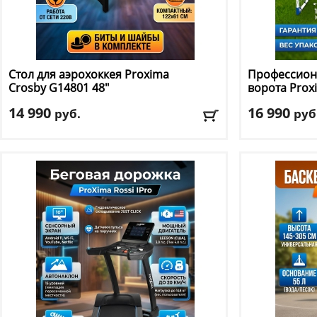
Стол для аэрохоккея Proxima
Профессион
Crosby G14801 48"
ворота Pro
14 990
16 990
руб.
руб
Материал столешницы
: МДФ/ПВХ
Материал ра
Счетчик голов
: электронный
Ширина
: 153
Использование
: домашнее
Доставка:
БЕС
Длина
: 122
Ширина
: 61
Доставка:
БЕСПЛАТНО, 2-3 дня