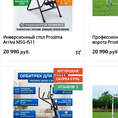
Инверсионный стол Proxima
Профессион
Arriva MSG-I511
ворота Pro
20 990
20 990
руб.
руб
Макс. вес
: 120 кг
Материал ра
Рост пользователя
: до 190 см
Ширина
: 300
Доставка:
БЕСПЛАТНО, 2-3 дня
Доставка:
БЕС
ОТЗЫВОВ: 1