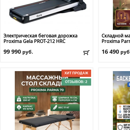
Электрическая беговая дорожка
Складной м
Proxima
Gela PROT-212 HRC
Proxima
Par
99 990
16 490
руб.
руб
Кол-во программ
: 13
Макс. вес
: 250 
Макс. вес
: 160 кг
Количество с
Скорость
: 20 км/ч
Регулировка п
Мощность двигателя
: 4 л.с.
Цвет
: бордовы
ОТЗЫВОВ: 2
Регулировка угла наклона
: автоматическая
Доставка:
БЕС
Доставка:
БЕСПЛАТНО, 2-3 дня