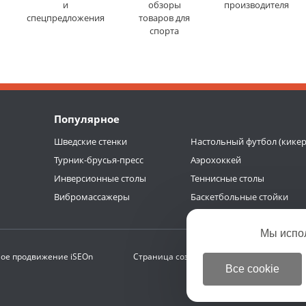
и
обзоры
производителя
спецпредложения
товаров для
спорта
Популярное
Шведские стенки
Настольный футбол (кикер
Турник-брусья-пресс
Аэрохоккей
Инверсионные столы
Теннисные столы
Вибромассажеры
Баскетбольные стойки
Мы испо
ое продвижение
iSEOn
Страница создана за 0.286 с | БД 0.186 с (
Все cookie