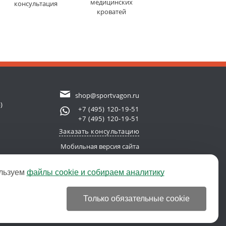
медицинских
консультация
кроватей
shop@sportvagon.ru
)
+7 (495) 120-19-51
+7 (495) 120-19-51
Заказать консультацию
Мобильная версия сайта
льзуем
файлы cookie и собираем аналитику
new server)
© 2011-2026 SportVagon.ru
Только обязательные cookie