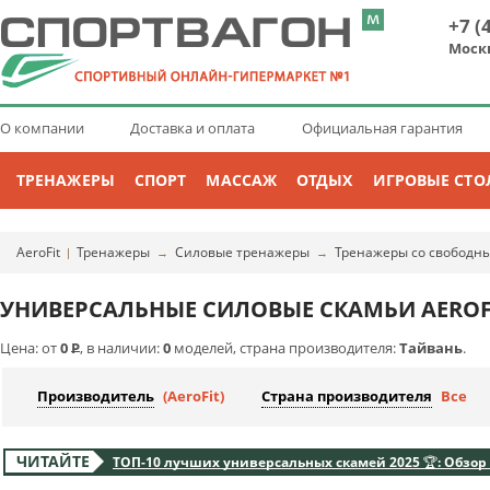
+7 (
Моск
О компании
Доставка и оплата
Официальная гарантия
ТРЕНАЖЕРЫ
СПОРТ
МАССАЖ
ОТДЫХ
ИГРОВЫЕ СТО
AeroFit
Тренажеры
Силовые тренажеры
Тренажеры со свободн
|
→
→
УНИВЕРСАЛЬНЫЕ СИЛОВЫЕ СКАМЬИ AEROF
Цена: от
0
Р
, в наличии:
0
моделей, страна производителя:
Тайвань
.
Производитель
(AeroFit)
Страна производителя
Все
ЧИТАЙТЕ
ТОП-10 лучших универсальных скамей 2025 🏆: Обзор