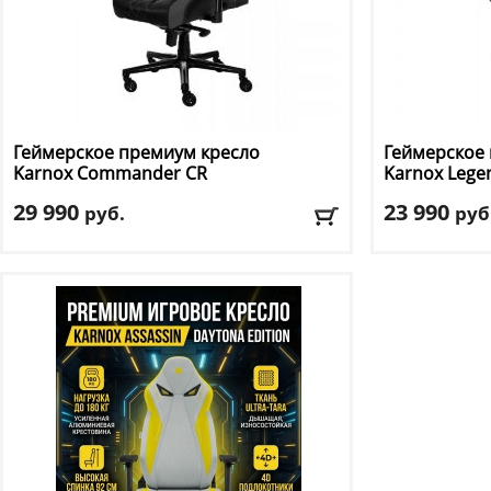
Геймерское премиум кресло
Геймерское
Karnox
Commander CR
Karnox
Lege
29 990
23 990
руб.
руб
Макс. нагрузка
: 180 кг
Макс. нагрузк
Механизм качания
: мультиблок
Механизм ка
Регулировка по высоте
: есть
Регулировка п
Материал обивки
: экокожа
Материал оби
Подлокотники
: да
Подлокотник
Доставка:
БЕСПЛАТНО, 2-3 дня
Доставка:
БЕС