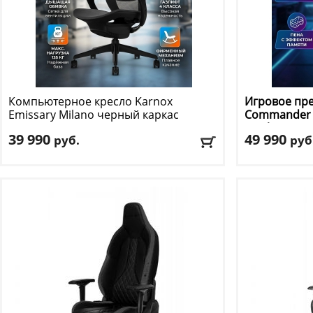
Компьютерное кресло Karnox
Игровое пре
Emissary Milano черный каркас
Commander 
Leather
39 990
49 990
руб.
руб
Макс. нагрузка
: 135 кг
Макс. нагрузк
Регулировка по высоте
: есть
Механизм ка
Материал обивки
: сетка
Регулировка п
Подлокотники
: да
Материал оби
Подлокотник
Доставка:
БЕСПЛАТНО, 2-3 дня
Доставка:
БЕС