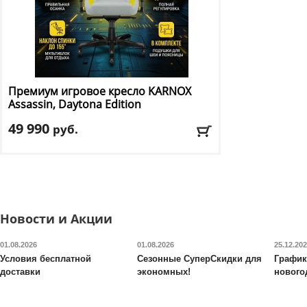
Премиум игровое кресло KARNOX
Assassin, Daytona Edition
49 990
руб.
Макс. нагрузка
: 180 кг
Механизм качания
: мультиблок
Регулировка по высоте
: есть
Материал обивки
: ткань
Подлокотники
: да
Новости и Акции
Доставка:
БЕСПЛАТНО, 2-3 дня
01.08.2026
01.08.2026
25.12.20
Условия бесплатной
Сезонные СуперСкидки для
График
доставки
экономных!
нового