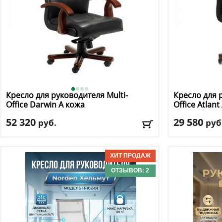
Кресло для руководителя Multi-
Кресло для 
Office
Darwin A кожа
Office
Atlant
52 320
29 580
руб.
руб
Макс. нагрузка
: 150 кг
Макс. нагрузк
Механизм качания
: мультиблок
Механизм ка
Регулировка по высоте
: есть
Регулировка п
Материал обивки
: натуральная кожа
Материал оби
ОТЗЫВОВ: 2
Подлокотники
: да
Подлокотник
Доставка:
БЕСПЛАТНО, 2-3 дня
Доставка:
БЕС