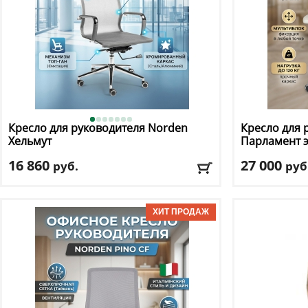
Кресло для руководителя Norden
Кресло для 
Хельмут
Парламент 
16 860
27 000
руб.
руб
Макс. нагрузка
: 120 кг
Макс. нагрузк
Механизм качания
: топ ган
Механизм ка
Регулировка по высоте
: есть
Регулировка п
Материал обивки
: сетка
Материал оби
Подлокотники
: да
Подлокотник
Доставка:
БЕСПЛАТНО, 2-3 дня
Доставка:
БЕС