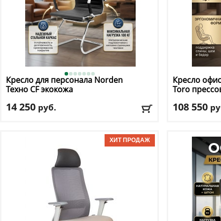
Кресло для персонала Norden
Кресло офи
Техно CF экокожа
Toro прессо
14 250
108 550
руб.
ру
Макс. нагрузка
: 100 кг
Макс. нагрузк
Механизм качания
: нет
Регулировка п
Регулировка по высоте
: нет
Материал оби
Материал обивки
: экокожа
Подлокотник
Подлокотники
: да
Доставка:
БЕС
Доставка:
БЕСПЛАТНО, 2-3 дня