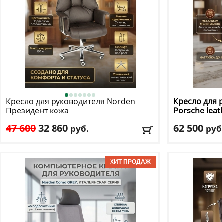
Кресло для руководителя Norden
Кресло для 
Президент кожа
Porsche leat
47 600
32 860
62 500
руб.
руб
Макс. нагрузка
: 150 кг
Макс. нагрузк
Механизм качания
: мультиблок
Механизм ка
Регулировка по высоте
: есть
Регулировка п
Материал обивки
: натуральная кожа
Материал оби
Подлокотники
: да
Подлокотник
Доставка:
БЕСПЛАТНО, 1-2 дня
Доставка:
БЕС