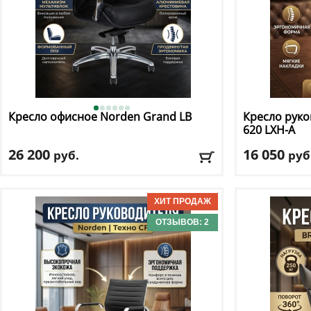
Кресло офисное Norden
Grand LB
Кресло руко
620 LXH-A
26 200
16 050
руб.
руб
Макс. нагрузка
: 130 кг
Макс. нагрузк
Механизм качания
: мультиблок
Механизм ка
Регулировка по высоте
: есть
Регулировка п
Материал обивки
: экокожа
Материал оби
ОТЗЫВОВ: 2
Подлокотники
: да
Подлокотник
Доставка:
БЕСПЛАТНО, 2-3 дня
Доставка:
БЕС