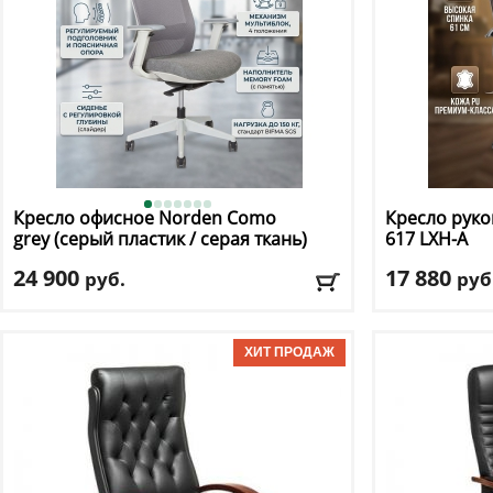
Кресло офисное Norden
Como
Кресло руко
grey (серый пластик / серая ткань)
617 LXH-A
24 900
17 880
руб.
руб
Макс. нагрузка
: 150 кг
Макс. нагрузк
Механизм качания
: мультиблок
Механизм ка
Регулировка по высоте
: есть
Регулировка п
Материал обивки
: сетка, ткань
Материал оби
Подлокотники
: да
Подлокотник
Доставка:
БЕСПЛАТНО, 2-3 дня
Доставка:
БЕС