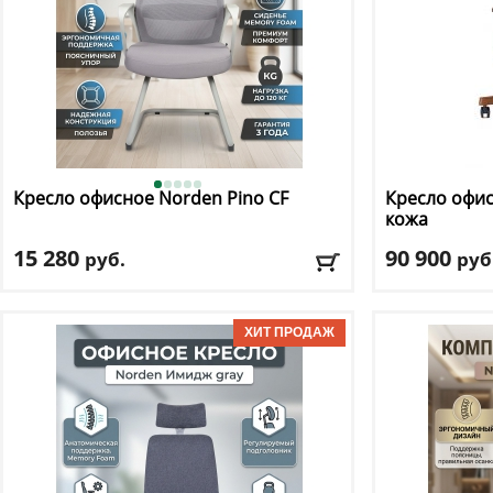
Кресло офисное Norden
Pino CF
Кресло офи
кожа
15 280
90 900
руб.
руб
Макс. нагрузка
: 120 кг
Макс. нагрузк
Механизм качания
: нет
Механизм ка
Регулировка по высоте
: нет
Регулировка п
Материал обивки
: сетка, ткань
Материал оби
Подлокотники
: да
Подлокотник
Доставка:
БЕСПЛАТНО, 2-3 дня
Доставка:
БЕС