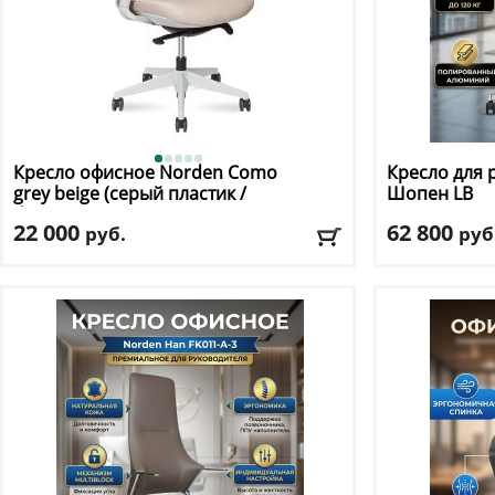
Кресло офисное Norden
Como
Кресло для 
grey beige (серый пластик /
Шопен LB
бежевая ткань / серая сетка)
22 000
62 800
руб.
руб
Макс. нагрузка
: 150 кг
Макс. нагрузк
Механизм качания
: мультиблок
Механизм ка
Регулировка по высоте
: есть
Регулировка п
Материал обивки
: сетка, ткань
Материал оби
Подлокотники
: да
Подлокотник
Доставка:
БЕСПЛАТНО, 2-3 дня
Доставка:
БЕС