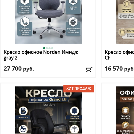
Кресло офисное Norden
Имидж
Кресло офи
gray 2
CF
27 700
16 570
руб.
руб
Макс. нагрузка
: 120 кг
Макс. нагрузк
Механизм качания
: мультиблок
Механизм ка
Регулировка по высоте
: есть
Регулировка п
Материал обивки
: ткань
Материал оби
Подлокотники
: да
Подлокотник
Доставка:
БЕСПЛАТНО, 2-3 дня
Доставка:
БЕС