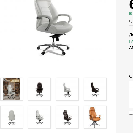
В
Цв
Д
Г
А
С