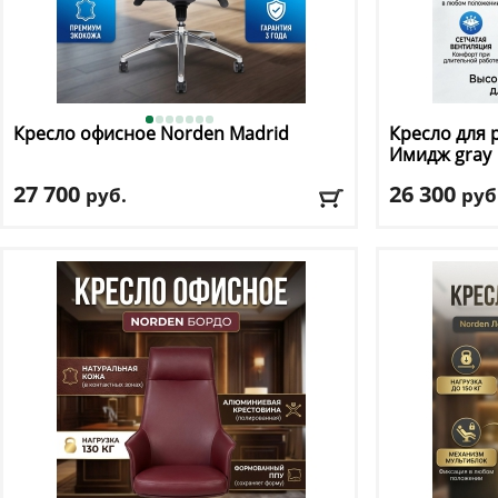
Кресло офисное Norden
Madrid
Кресло для 
Имидж gray
27 700
26 300
руб.
руб
Макс. нагрузка
: 150 кг
Макс. нагрузк
Механизм качания
: мультиблок
Механизм ка
Регулировка по высоте
: есть
Регулировка п
Материал обивки
: экокожа
Материал оби
Подлокотники
: да
Подлокотник
Доставка:
БЕСПЛАТНО, 2-3 дня
Доставка:
БЕС