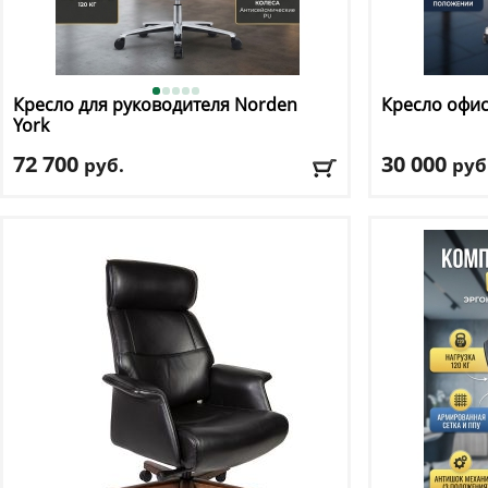
Кресло для руководителя Norden
Кресло офи
York
72 700
30 000
руб.
руб
Макс. нагрузка
: 120 кг
Макс. нагрузк
Механизм качания
: Donati
Механизм ка
Регулировка по высоте
: есть
Регулировка п
Материал обивки
: экокожа
Материал оби
Подлокотники
: да
Подлокотник
Доставка:
БЕСПЛАТНО, 2-3 дня
Доставка:
БЕС