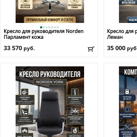
Кресло для руководителя Norden
Кресло для 
Парламент кожа
Леман
33 570
35 000
руб.
руб
Макс. нагрузка
: 120 кг
Макс. нагрузк
Механизм качания
: мультиблок
Механизм ка
Регулировка по высоте
: есть
Регулировка п
Материал обивки
: натуральная кожа
Материал оби
Подлокотники
: да
Подлокотник
Доставка:
БЕСПЛАТНО, 2-3 дня
Доставка:
БЕС