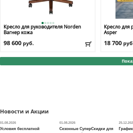
Кресло для руководителя Norden
Кресло для 
Вагнер кожа
Asper
98 600
18 700
руб.
руб
Макс. нагрузка
: 130 кг
Макс. нагрузк
Механизм качания
: мультиблок
Механизм ка
Пока
Регулировка по высоте
: есть
Регулировка п
Материал обивки
: натуральная кожа
Материал оби
Подлокотники
: да
Подлокотник
Доставка:
БЕСПЛАТНО, 2-3 дня
Доставка:
БЕС
Новости и Акции
01.08.2026
01.08.2026
25.12.20
Условия бесплатной
Сезонные СуперСкидки для
График