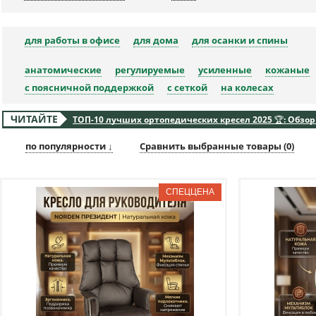
для работы в офисе
для дома
для осанки и спины
анатомические
регулируемые
усиленные
кожаные
с поясничной поддержкой
с сеткой
на колесах
ЧИТАЙТЕ
ТОП-10 лучших ортопедических кресел 2025 🏆: Обзор
по популярности ↓
Сравнить выбранные товары (
0
)