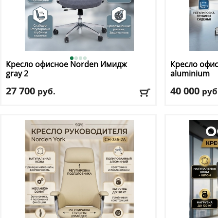
Кресло офисное Norden
Имидж
Кресло офи
gray 2
aluminium
27 700
40 000
руб.
руб
Макс. нагрузка
: 120 кг
Макс. нагрузк
Механизм качания
: мультиблок
Механизм ка
Регулировка по высоте
: есть
Регулировка п
Материал обивки
: ткань
Материал оби
Подлокотники
: да
Подлокотник
Доставка:
БЕСПЛАТНО, 2-3 дня
Доставка:
БЕС