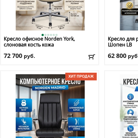
Кресло офисное Norden
York,
Кресло для 
слоновая кость кожа
Шопен LB
72 700
62 800
руб.
руб
Макс. нагрузка
: 120 кг
Макс. нагрузк
Механизм качания
: Donati
Механизм ка
Регулировка по высоте
: есть
Регулировка п
Материал обивки
: натуральная кожа
Материал оби
Подлокотники
: да
Подлокотник
Доставка:
БЕСПЛАТНО, 2-3 дня
Доставка:
БЕС