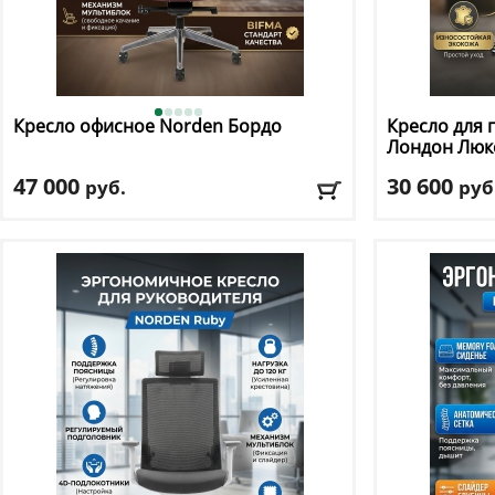
Кресло офисное Norden
Бордо
Кресло для 
Лондон Люкс
47 000
30 600
руб.
руб
Макс. нагрузка
: 130 кг
Макс. нагрузк
Механизм качания
: мультиблок
Механизм ка
Регулировка по высоте
: есть
Регулировка п
Материал обивки
: экокожа
Материал оби
Подлокотники
: да
Подлокотник
Доставка:
БЕСПЛАТНО, 2-3 дня
Доставка:
БЕС