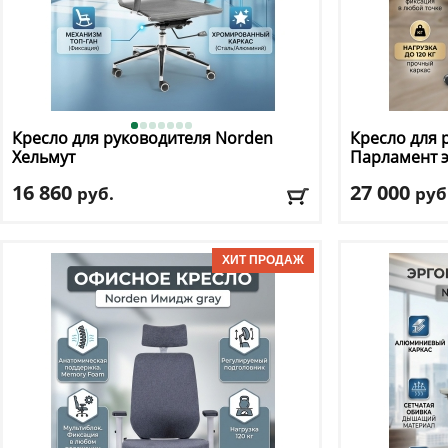
Кресло для руководителя Norden
Кресло для 
Хельмут
Парламент 
16 860
27 000
руб.
руб
Макс. нагрузка
: 120 кг
Макс. нагрузк
Механизм качания
: топ ган
Механизм ка
Регулировка по высоте
: есть
Регулировка п
Материал обивки
: сетка
Материал оби
Подлокотники
: да
Подлокотник
Доставка:
БЕСПЛАТНО, 2-3 дня
Доставка:
БЕС