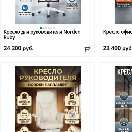
Кресло для руководителя Norden
Кресло офи
Ruby
24 200
23 400
руб.
руб
Макс. нагрузка
: 120 кг
Макс. нагрузк
Механизм качания
: мультиблок
Механизм ка
Регулировка по высоте
: есть
Регулировка п
Материал обивки
: сетка, ткань
Материал оби
Подлокотники
: да
Подлокотник
Доставка:
БЕСПЛАТНО, 2-3 дня
Доставка:
БЕС