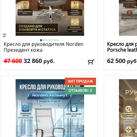
🏆
Кресло для руководителя Norden
Кресло для 
Президент кожа
Porsche leat
47 600
32 860
62 500
руб.
руб
Макс. нагрузка
: 150 кг
Макс. нагрузк
Механизм качания
: мультиблок
Механизм ка
Регулировка по высоте
: есть
Регулировка п
Материал обивки
: натуральная кожа
Материал оби
ОТЗЫВОВ: 2
Подлокотники
: да
Подлокотник
Доставка:
БЕСПЛАТНО, 1-2 дня
Доставка:
БЕС