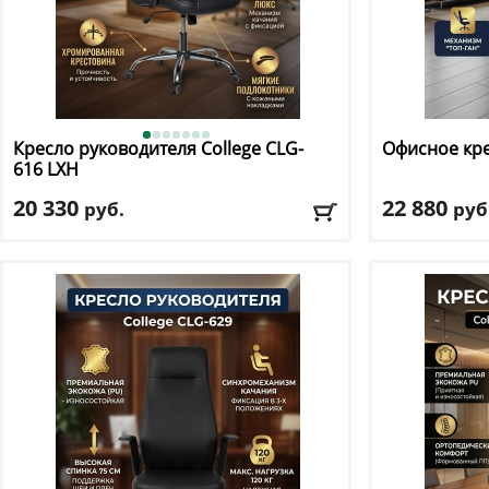
Кресло руководителя College
CLG-
Офисное кре
616 LXH
20 330
22 880
руб.
руб
Макс. нагрузка
: 120 кг
Макс. нагрузк
Механизм качания
: топ ган
Механизм ка
Регулировка по высоте
: есть
Регулировка п
Материал обивки
: экокожа
Материал оби
Подлокотники
: да
Подлокотник
Доставка:
БЕСПЛАТНО, 2-3 дня
Доставка:
БЕС