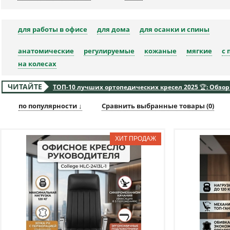
для работы в офисе
для дома
для осанки и спины
анатомические
регулируемые
кожаные
мягкие
с 
на колесах
ЧИТАЙТЕ
ТОП-10 лучших ортопедических кресел 2025 🏆: Обзор
по популярности ↓
Сравнить выбранные товары (
0
)