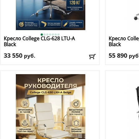
Кресло College
CLG-628 LTU-A
Кресло Coll
Black
Black
33 550
55 890
руб.
руб
Макс. нагрузка
: 120 кг
Макс. нагрузк
Механизм качания
: синхромеханизм
Механизм ка
Регулировка по высоте
: есть
Регулировка п
Материал обивки
: экокожа
Материал оби
Подлокотники
: да
Подлокотник
Доставка:
БЕСПЛАТНО, 2-3 дня
Доставка:
БЕС