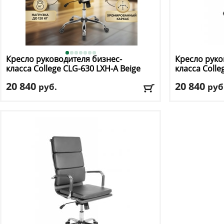
Кресло руководителя бизнес-
Кресло руко
класса College
CLG-630 LXH-A Beige
класса Colle
20 840
20 840
руб.
руб
Макс. нагрузка
: 120 кг
Макс. нагрузк
Механизм качания
: топ ган
Механизм ка
Регулировка по высоте
: есть
Регулировка п
Материал обивки
: натуральная кожа
Материал оби
Подлокотники
: да
Подлокотник
Доставка:
БЕСПЛАТНО, 2-3 дня
Доставка:
БЕС