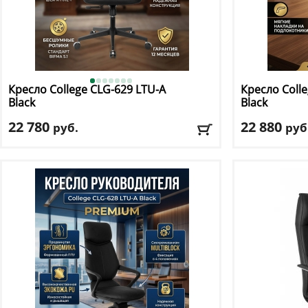
Кресло College
CLG-629 LTU-A
Кресло Coll
Black
Black
22 780
22 880
руб.
руб
Макс. нагрузка
: 120 кг
Макс. нагрузк
Механизм качания
: синхромеханизм
Механизм ка
Регулировка по высоте
: есть
Регулировка п
Материал обивки
: экокожа
Материал оби
Подлокотники
: да
Подлокотник
Доставка:
БЕСПЛАТНО, 2-3 дня
Доставка:
БЕС