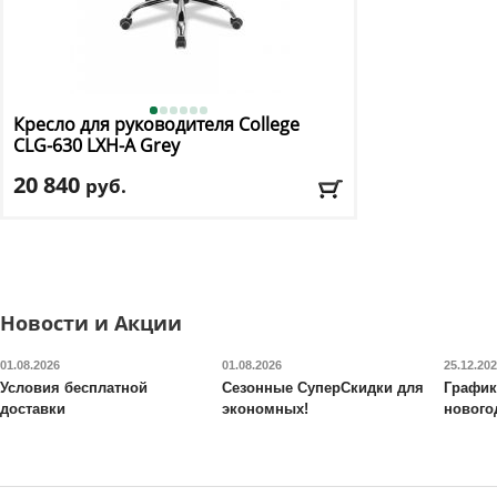
Кресло для руководителя College
CLG-630 LXH-A Grey
20 840
руб.
Макс. нагрузка
: 120 кг
Механизм качания
: топ-ган люкс
Регулировка по высоте
: есть
Материал обивки
: экокожа
Подлокотники
: да
Новости и Акции
Доставка:
БЕСПЛАТНО, 2-3 дня
01.08.2026
01.08.2026
25.12.20
Условия бесплатной
Сезонные СуперСкидки для
График
доставки
экономных!
нового