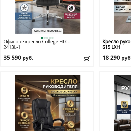
Офисное кресло College
HLC-
Кресло руко
2413L-1
615 LXH
35 590
18 290
руб.
руб
Макс. нагрузка
: 120 кг
Макс. нагрузк
Механизм качания
: синхронный
Механизм ка
Регулировка по высоте
: есть
Регулировка п
Материал обивки
: экокожа
Материал оби
Подлокотники
: да
Подлокотник
Доставка:
БЕСПЛАТНО, 2-3 дня
Доставка:
БЕС