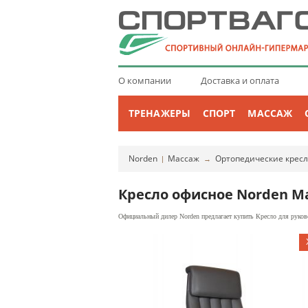
О компании
Доставка и оплата
ТРЕНАЖЕРЫ
СПОРТ
МАССАЖ
Norden
Массаж
Ортопедические крес
|
→
Кресло офисное Norden M
Официальный дилер Norden предлагает купить Кресло для руково