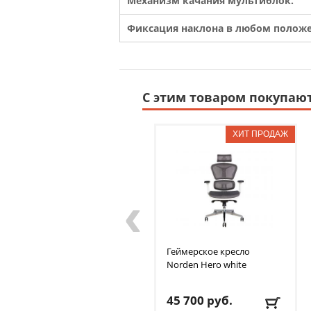
Механизм качания мультиблок.
Фиксация наклона в любом полож
С этим товаром покупаю
‹
Геймерское кресло
Norden
Hero white
45 700
руб.