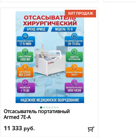
Производительность:
20 л/мин
Вместимость 
Вместимость резервуара:
2500х2 мл
Вес нетто:
13.7
Вес нетто:
17.6 кг
Размеры:
36х3
Доставка:
БЕСПЛАТНО, 2-3 дня
Доставка:
БЕС
Отсасыватель портативный
Armed
7Е-А
11 333
руб.