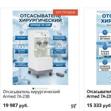
Отсасыватель хирургический
Отсасывател
Armed
7A-23B
Armed
7А-2
19 987
15 333
руб.
руб