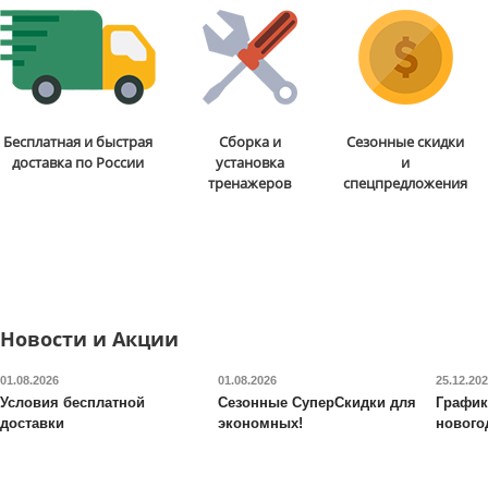
Силовой комплекс DFC
Бесплатная и быстрая
Сборка и
Сезонные скидки
Силовая станция Adidas
WRK-5200
доставка по России
установка
и
ADBE-10250GN
тренажеров
спецпредложения
92 890
руб.
149 990
руб.
Цвет
: черный
Доставка:
БЕСПЛАТНО
2-3 дня
Доставка:
БЕСПЛАТНО,
ОТЗЫВОВ
2-3 дня
Новости и Акции
01.08.2026
01.08.2026
25.12.20
Условия бесплатной
Сезонные СуперСкидки для
График
доставки
экономных!
нового
Силовой комплекс DFC
Силовой комплекс со