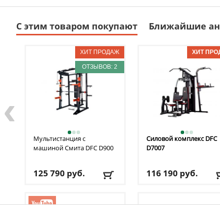
С этим товаром покупают
Ближайшие ан
ОТЗЫВОВ: 2
‹
Мультистанция с
Силовой комплекс DFC
машиной Смита DFC
D900
D7007
125 790
руб.
116 190
руб.
Цвет
: оранжевый
Цвет
: черный
Доставка:
БЕСПЛАТНО,
Доставка:
БЕСПЛАТНО
2-3 дня
2-3 дня