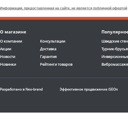
D5125-81.5
скамьей DFC
Homegym
D854
Информация, предоставленная на сайте, не является публичной офертой
81 290
руб.
72 590
руб.
Цвет
: черный
Цвет
: черный
О магазине
Популярно
Доставка:
БЕСПЛАТНО,
Доставка:
БЕСПЛАТНО
О компании
Консультации
Шведские стен
2-3 дня
2-3 дня
Акции
Доставка
Турник-брусья
Новости
Гарантия
Инверсионные
Новинки
Рейтинги товаров
Вибромассаж
Разработано в
Neo-brand
Эффективное продвижение
iSEOn