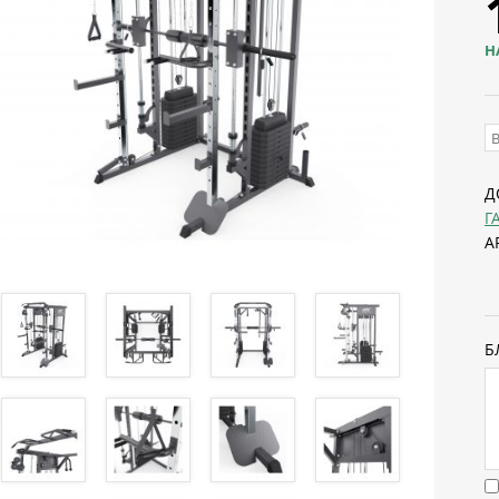
Н
Д
Г
А
Б