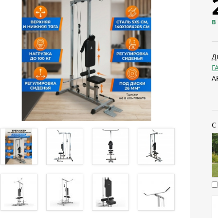
В
Д
Г
А
С