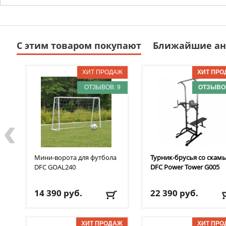
С этим товаром покупают
Ближайшие ан
ОТЗЫВОВ: 9
ОТЗЫВОВ
‹
Мини-ворота для футбола
Турник-брусья со скам
DFC
GOAL240
DFC
Power Tower G005
14 390
руб.
22 390
руб.
Размер ворот:
240 см х
Вес пользователя:
до
150 см х 65 см
120 кг