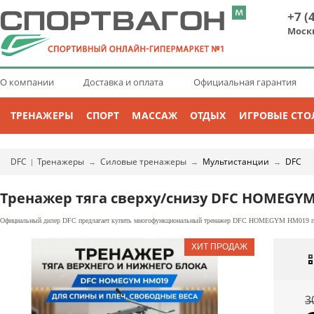
+7 (
Моск
О компании
Доставка и оплата
Официальная гарантия
ТРЕНАЖЕРЫ
СПОРТ
МАССАЖ
ОТДЫХ
ИГРОВЫЕ СТО
DFC
Тренажеры
Силовые тренажеры
Мультистанции
DFC
|
→
→
→
Тренажер тяга сверху/снизу DFC HOMEGY
Официальный дилер DFC предлагает купить многофункциональный тренажер DFC HOMEGYM HM019 по це
3