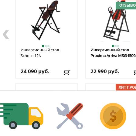
ОТЗЫВОВ
‹
Инверсионный стол
Инверсионный стол
Scholle
12N
Proxima
Arriva MSG-I509
24 090
руб.
22 990
руб.
Макс. вес
: 136 кг
Макс. вес
: 150 кг
Рост пользователя
: 190
Рост пользователя
: до
см
198 см
ОТЗЫВОВ
Цвет
: коричневый
Доставка:
БЕСПЛАТНО
Доставка:
БЕСПЛАТНО,
2-3 дня
2-3 дня