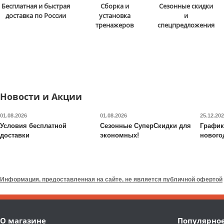
Бесплатная и быстрая
Сборка и
Сезонные скидки
Инверсионный стол
Инверсионный стол
доставка по России
установка
и
Scholle
06CL
Proxima
Arriva MSG-I511
тренажеров
спецпредложения
21 890
руб.
20 990
руб.
Макс. вес
: 150 кг
Макс. вес
: 120 кг
Рост пользователя
: 198
Рост пользователя
: до
см
190 см
Цвет
: оранжевый
Новости и Акции
Доставка:
БЕСПЛАТНО
Доставка:
БЕСПЛАТНО,
2-3 дня
01.08.2026
01.08.2026
25.12.20
2-3 дня
Условия бесплатной
Сезонные СуперСкидки для
График
доставки
экономных!
нового
Инверсионный стол DFC
Инверсионный стол DF
IT6312B складной
IT6312A складной
Информация, предоставленная на сайте, не является публичной офертой
18 490
руб.
17 490
руб.
Макс. вес
: 150 кг
Макс. вес
: 150 кг
О магазине
Популярно