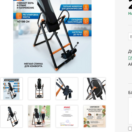
Н
Д
Г
А
Б