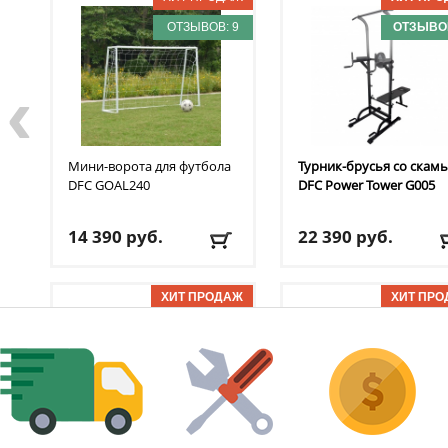
ОТЗЫВОВ: 9
ОТЗЫВОВ
‹
Мини-ворота для футбола
Турник-брусья со скам
DFC
GOAL240
DFC
Power Tower G005
14 390
руб.
22 390
руб.
Доставка:
БЕСПЛАТНО,
Доставка:
БЕСПЛАТНО
2-3 дня
2-3 дня
ОТЗЫВОВ: 7
ОТЗЫВОВ