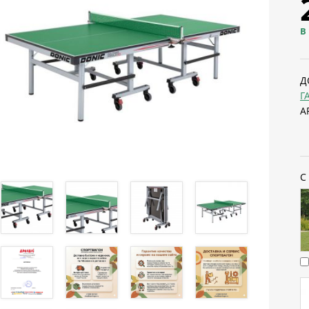
В
Д
Г
А
С