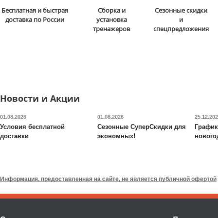
Стойка для подтягиваний
Бита для аэрохоккея 75
Бесплатная и быстрая
Сборка и
Сезонные скидки
и отжиманий DFC
Power
мм DFC
B-056-003
доставка по России
установка
и
Tower G006
тренажеров
спецпредложения
13 590
руб.
5 290
руб.
Доставка:
БЕСПЛАТНО,
Доставка:
795 руб., 2-3
2-3 дня
дня
ОТЗЫВОВ: 2
ОТЗЫВОВ
Новости и Акции
01.08.2026
01.08.2026
25.12.20
Условия бесплатной
Сезонные СуперСкидки для
График
доставки
экономных!
нового
Валик для массажного
Будо-мат DFC
ППЭ-2020
стола DFC
TS-P1
Информация, предоставленная на сайте, не является публичной офертой
6 690
руб.
7 090
руб.
Доставка:
795 руб., 2-3
Доставка:
395 руб., 2-3