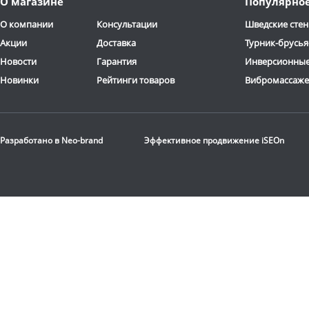
О магазине
Популярно
дня
дня
ОТЗЫВОВ: 13
О компании
Консультации
Шведские стен
Акции
Доставка
Турник-брусья
Новости
Гарантия
Инверсионные
Новинки
Рейтинги товаров
Вибромассаж
Стационарная
баскетбольная стойка
Разработано в
Neo-brand
Эффективное продвижение
iSEOn
DFC
ING72G
116 190
руб.
Доставка:
БЕСПЛАТНО,
2-3 дня