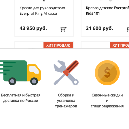
Кресло для руководителя
Кресло детское Everprof
Everprof
King M кожа
Kids 101
43 950
руб.
21 600
руб.
Доставка:
БЕСПЛАТНО,
Доставка:
БЕСПЛАТНО
2-3 дня
2-3 дня
Стол детский
Геймерское кресло
Бесплатная и быстрая
Сборка и
Сезонные скидки
регулируемый Everprof
Everprof
Stels T
доставка по России
установка
и
Kids table 1
тренажеров
спецпредложения
27 650
руб.
19 350
руб.