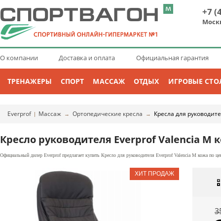
+7 (
Моск
О компании
Доставка и оплата
Официальная гарантия
ТРЕНАЖЕРЫ
СПОРТ
МАССАЖ
ОТДЫХ
ИГРОВЫЕ СТО
Everprof
Массаж
Ортопедические кресла
Кресла для руководит
|
→
→
Кресло руководителя Everprof Valencia M
Официальный дилер Everprof предлагает купить Кресло для руководителя Everprof Valencia M кожа по це
3