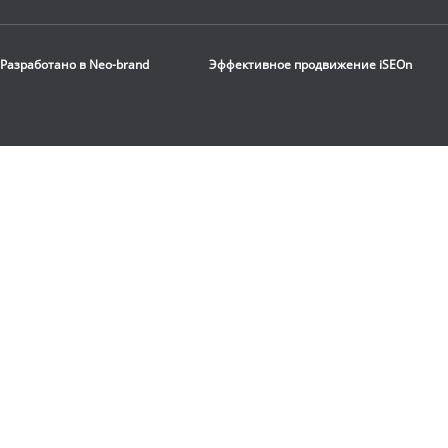
Кресло реклайнер
Everprof
Relax экокожа
Разработано в
Neo-brand
Эффективное продвижение
iSEOn
90 750
руб.
Доставка:
БЕСПЛАТНО,
2-3 дня