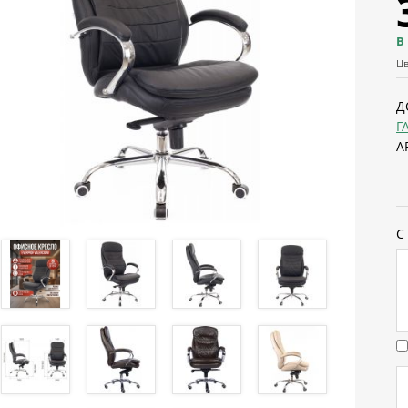
В
Цв
Д
Г
А
С