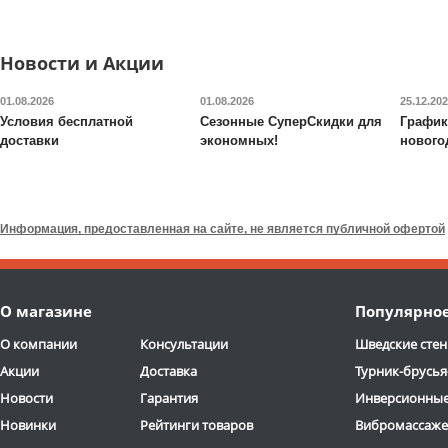
Доставка:
БЕСПЛАТНО,
Доставка:
БЕСПЛАТНО
2-3 дня
2-3 дня
Новости и Акции
01.08.2026
01.08.2026
25.12.20
Условия бесплатной
Сезонные СуперСкидки для
График
доставки
экономных!
нового
Кресло для посетителей
Стул обеденный Everpro
Everprof
Leo CF
Ralph ткань
Информация, предоставленная на сайте, не является публичной офертой
15 585
руб.
13 500
руб.
Доставка:
БЕСПЛАТНО,
Доставка:
БЕСПЛАТНО
О магазине
Популярно
2-3 дня
2-3 дня
О компании
Консультации
Шведские стен
Акции
Доставка
Турник-брусья
Новости
Гарантия
Инверсионные
Новинки
Рейтинги товаров
Вибромассаж