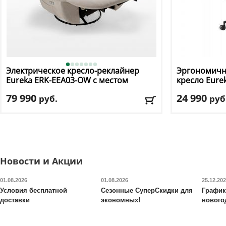
Электрическое кресло-реклайнер
Эргономичн
Eureka
ERK-EEA03-OW с местом
кресло Eure
для хранения вещей, белый
79 990
24 990
руб.
руб
Макс. нагрузка
: 150 кг
Макс. нагрузк
Материал обивки
: ткань
Механизм ка
Подлокотники
: да
Регулировка п
Крестовина
: металлическая
Материал оби
Цвет
: белый
Подлокотник
Новости и Акции
Доставка:
БЕСПЛАТНО, 2-3 дня
Доставка:
БЕС
01.08.2026
01.08.2026
25.12.20
Условия бесплатной
Сезонные СуперСкидки для
График
доставки
экономных!
нового