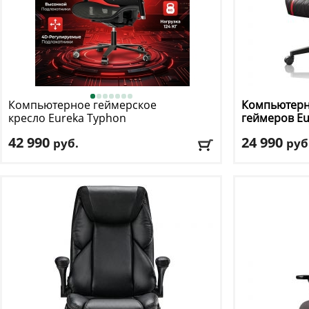
Компьютерное геймерское
Компьютерн
кресло Eureka
Typhon
геймеров E
42 990
24 990
руб.
руб
Макс. нагрузка
: 124 кг
Макс. нагрузк
Регулировка по высоте
: есть
Регулировка п
Материал обивки
: сетка
Материал оби
Подлокотники
: да
Подлокотник
Доставка:
БЕСПЛАТНО, 2-3 дня
Доставка:
БЕС