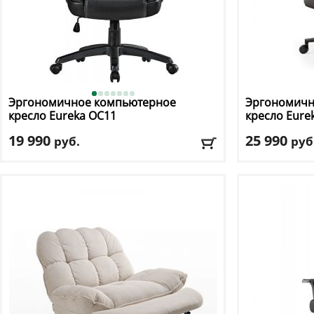
Эргономичное компьютерное
Эргономичн
кресло Eureka
OC11
кресло Eure
19 990
25 990
руб.
руб
Макс. нагрузка
: 124 кг
Макс. нагрузк
Регулировка по высоте
: есть
Регулировка п
Материал обивки
: экокожа
Материал оби
Подлокотники
: да
Подлокотник
Доставка:
БЕСПЛАТНО, 2-3 дня
Доставка:
БЕС