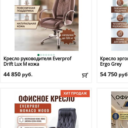
Кресло руководителя Everprof
Кресло эрго
Drift Lux M кожа
Ergo Grey
44 850
54 750
руб.
руб
Макс. нагрузка
: 120 кг
Макс. нагрузк
Механизм качания
: мультиблок
Механизм ка
Регулировка по высоте
: есть
Регулировка п
Материал обивки
: натуральная кожа
Материал оби
Подлокотники
: да
Подлокотник
Доставка:
БЕСПЛАТНО, 2-3 дня
Доставка:
БЕС