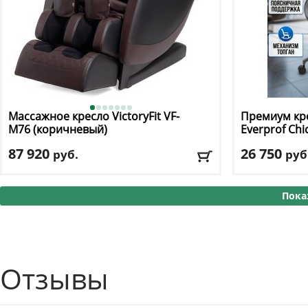
Массажное кресло VictoryFit
VF-
Премиум кр
M76 (коричневый)
Everprof
Chi
87 920
26 750
руб.
руб
Макс. вес
: 120 кг
Макс. нагрузк
Цвет
: черно-коричневый
Механизм ка
Пока
Регулировка п
Доставка:
БЕСПЛАТНО, 2-3 дня
Материал оби
Подлокотник
Доставка:
БЕС
Отзывы