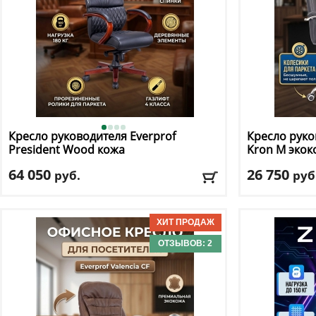
Кресло руководителя Everprof
Кресло руко
President Wood кожа
Kron M экок
64 050
26 750
руб.
руб
Макс. нагрузка
: 180 кг
Макс. нагрузк
Механизм качания
: мультиблок
Механизм ка
Регулировка по высоте
: есть
Регулировка п
Материал обивки
: натуральная кожа
Материал оби
ОТЗЫВОВ: 2
Подлокотники
: да
Подлокотник
Доставка:
БЕСПЛАТНО, 2-3 дня
Доставка:
БЕС