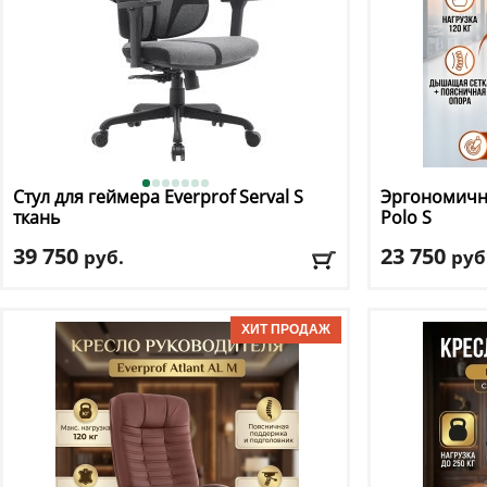
Стул для геймера Everprof
Serval S
Эргономично
ткань
Polo S
39 750
23 750
руб.
руб
Макс. нагрузка
: 120 кг
Макс. нагрузк
Механизм качания
: асинхронный
Механизм ка
Регулировка по высоте
: есть
Регулировка п
Материал обивки
: ткань
Материал оби
Подлокотники
: да
Подлокотник
Доставка:
БЕСПЛАТНО, 2-3 дня
Доставка:
БЕС