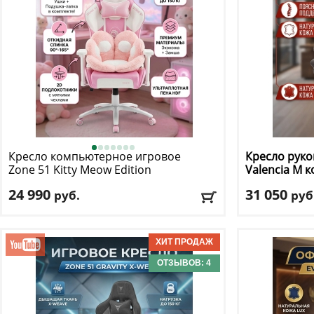
Кресло компьютерное игровое
Кресло руко
Zone 51
Kitty Meow Edition
Valencia M 
24 990
31 050
руб.
руб
Макс. нагрузка
: 150 кг
Макс. нагрузк
Механизм качания
: топ ган
Механизм ка
Регулировка по высоте
: есть
Регулировка п
Материал обивки
: экокожа
Материал оби
ОТЗЫВОВ: 4
Подлокотники
: да
Подлокотник
Доставка:
БЕСПЛАТНО, 2-3 дня
Доставка:
БЕС