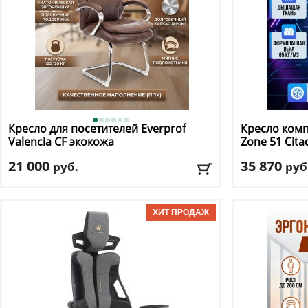
Кресло для посетителей Everprof
Кресло ком
Valencia CF экокожа
Zone 51
Cita
21 000
35 870
руб.
руб
Макс. нагрузка
: 120 кг
Макс. нагрузк
Регулировка по высоте
: нет
Механизм ка
Материал обивки
: экокожа
Регулировка п
Подлокотники
: да
Материал оби
Крестовина
: хромированная
Подлокотник
Доставка:
БЕСПЛАТНО, 2-3 дня
Доставка:
БЕС