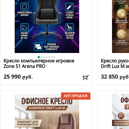
Кресло компьютерное игровое
Кресло руко
Zone 51
Arena PRO
Drift Lux M 
25 990
32 850
руб.
руб
Макс. нагрузка
: 150 кг
Макс. нагрузк
Механизм качания
: топ ган
Механизм ка
Регулировка по высоте
: есть
Регулировка п
Материал обивки
: экокожа
Материал оби
Подлокотники
: да
Подлокотник
Доставка:
БЕСПЛАТНО, 2-3 дня
Доставка:
БЕС