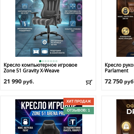
Кресло компьютерное игровое
Кресло руко
Zone 51
Gravity X-Weave
Parlament
21 990
72 750
руб.
руб
Макс. нагрузка
: 150 кг
Макс. нагрузк
Механизм качания
: топ ган
Механизм ка
Регулировка по высоте
: есть
Регулировка п
Материал обивки
: ткань
Материал оби
ОТЗЫВОВ: 1
Подлокотники
: да
Подлокотник
Доставка:
БЕСПЛАТНО, 2-3 дня
Доставка:
БЕС