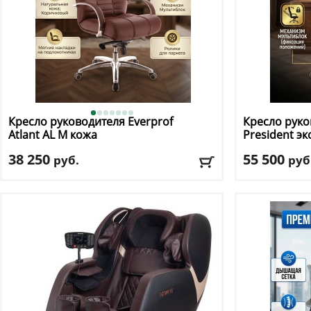
Кресло руководителя Everprof
Кресло руко
Atlant AL M кожа
President э
38 250
55 500
руб.
руб
Макс. нагрузка
: 120 кг
Макс. нагрузк
Механизм качания
: мультиблок
Механизм ка
Регулировка по высоте
: есть
Регулировка п
Материал обивки
: натуральная кожа
Материал оби
Подлокотники
: да
Подлокотник
Доставка:
БЕСПЛАТНО, 2-3 дня
Доставка:
БЕС