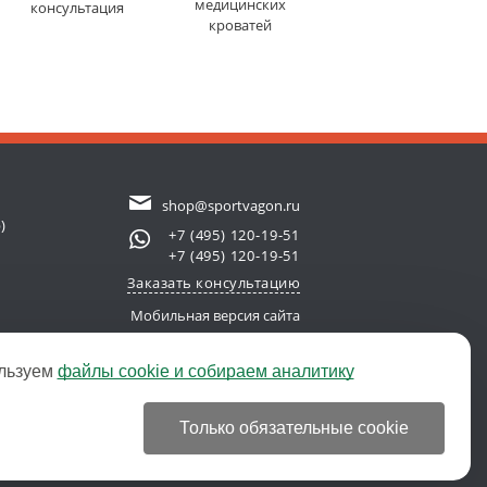
медицинских
консультация
кроватей
shop@sportvagon.ru
)
+7 (495) 120-19-51
+7 (495) 120-19-51
Заказать консультацию
Мобильная версия сайта
льзуем
файлы cookie и собираем аналитику
new server)
© 2011-2026 SportVagon.ru
Только обязательные cookie