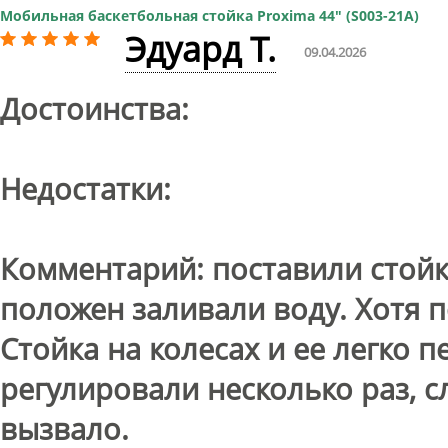
Мобильная баскетбольная стойка Proxima 44" (S003-21A)
Доставка:
БЕСПЛАТНО, 2-3 дня
Эдуард Т.
09.04.2026
Достоинства:
Недостатки:
Комментарий: поставили стойку
положен заливали воду. Хотя 
Стойка на колесах и ее легко 
регулировали несколько раз, с
вызвало.