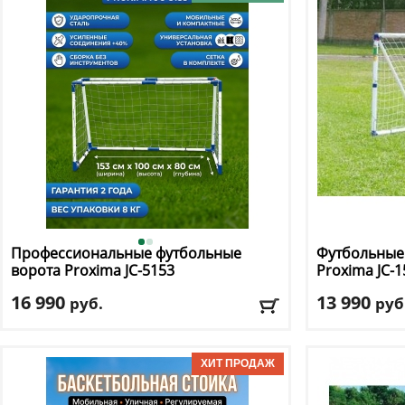
Тип складного механизма
: механический
Доставка:
БЕСПЛАТНО, 2-3 дня
Профессиональные футбольные
Футбольные 
ворота Proxima
JC-5153
Proxima
JC-1
16 990
13 990
руб.
руб
Материал рамы
: сталь
Материал ра
Ширина
: 153
Ширина
: 153
Доставка:
БЕСПЛАТНО, 2-3 дня
Доставка:
БЕС