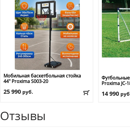
Доставка:
БЕСПЛАТНО, 2-3 дня
Мобильная баскетбольная стойка
Футбольные 
44" Proxima
S003-20
Proxima
JC-1
25 990
руб.
14 990
руб
Диаметр кольца, см
: 45
Материал ра
Материал каркаса
: металл
Отзывы
Ширина
: 183
Материал щита
: акрил
Размер щита, см
: 110 х 75
Доставка:
БЕС
Тип складного механизма
: нет