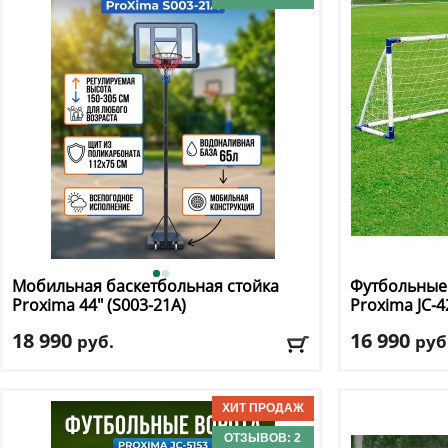
Мобильная баскетбольная стойка
Футбольные 
Proxima
44" (S003-21A)
Proxima
JC-
(пара)
18 990
16 990
руб.
руб
Диаметр кольца, см
: 45
Материал ра
Материал каркаса
: металл
Ширина
: 121
Материал щита
: поликарбонат
Доставка:
БЕС
Размер щита, см
: 112 х 75
ОТЗЫВОВ: 2