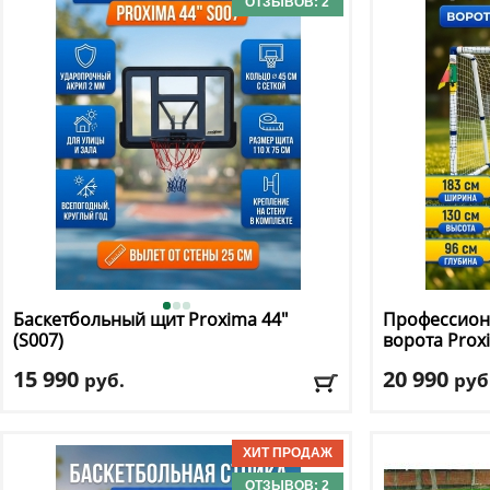
ОТЗЫВОВ: 2
Баскетбольный щит Proxima
44"
Профессион
(S007)
ворота Pro
15 990
20 990
руб.
руб
Материал щита
: акрил
Материал ра
Размер щита, см
: 110 х 75
Ширина
: 183
Доставка:
БЕСПЛАТНО, 2-3 дня
Доставка:
БЕС
ОТЗЫВОВ: 2