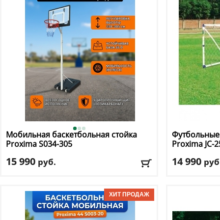
Мобильная баскетбольная стойка
Футбольные 
Proxima
S034-305
Proxima
JC-2
15 990
14 990
руб.
руб
Диаметр кольца, см
: 38
Материал ра
Материал каркаса
: сталь
Ширина
: 244
Материал щита
: пластик
Доставка:
БЕС
Размер щита, см
: 81 х 58
Тип складного механизма
: механический