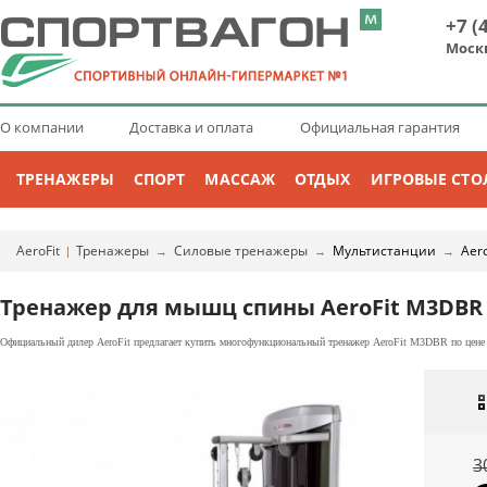
+7 (
Моск
О компании
Доставка и оплата
Официальная гарантия
ТРЕНАЖЕРЫ
СПОРТ
МАССАЖ
ОТДЫХ
ИГРОВЫЕ СТО
AeroFit
Тренажеры
Силовые тренажеры
Мультистанции
Aero
|
→
→
→
Тренажер для мышц спины AeroFit M3DBR
Официальный дилер AeroFit предлагает купить многофункциональный тренажер AeroFit M3DBR по цене 2
3