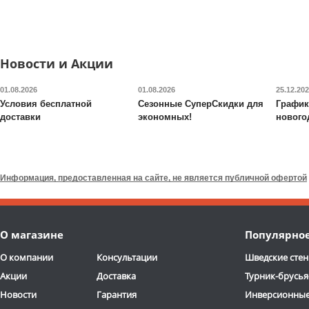
Длина:
203 см
Длина:
213 см
Ширина:
192 см
Ширина:
150 см
Высота:
213 см
Высота:
213 см
Новости и Акции
Доставка:
БЕСПЛАТНО,
Доставка:
БЕСПЛАТНО
2-3 дня
2-3 дня
01.08.2026
01.08.2026
25.12.20
Условия бесплатной
Сезонные СуперСкидки для
График
доставки
экономных!
нового
Силовой комплекс DFC
Мультикомплекс REBE
D8680
RDT803-90
Информация, предоставленная на сайте, не является публичной офертой
145 190
руб.
394 320
руб.
Цвет
: черный
Цвет
: черный
О магазине
Популярно
Доставка:
БЕСПЛАТНО,
Доставка:
БЕСПЛАТНО
О компании
Консультации
Шведские стен
2-3 дня
2-3 дня
Акции
Доставка
Турник-брусья
Новости
Гарантия
Инверсионные