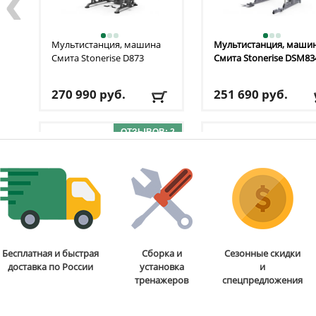
‹
Мультистанция, машина
Мультистанция, маши
Смита Stonerise
D873
Смита Stonerise
DSM83
270 990
руб.
251 690
руб.
Цвет
: черный
Цвет
: серый
ОТЗЫВОВ: 2
Доставка:
БЕСПЛАТНО,
Доставка:
БЕСПЛАТНО
2-3 дня
2-3 дня
Мультикомплекс на базе
Бесплатная и быстрая
Сборка и
Сезонные скидки
Многофункциональны
Машины Смита с
доставка по России
установка
и
тренажер Rebel
G7
кроссовером Rebel
F3
тренажеров
спецпредложения
233 990
руб.
216 660
руб.