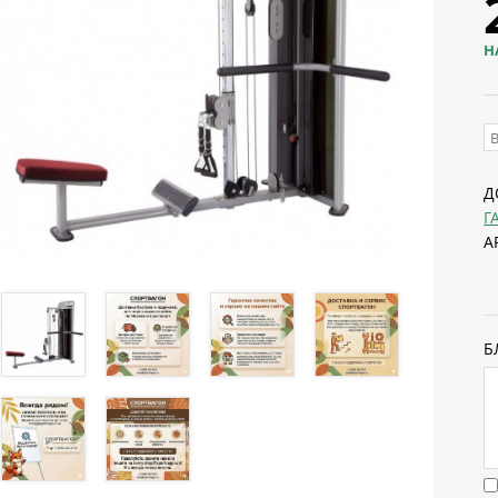
Н
Д
Г
А
Б