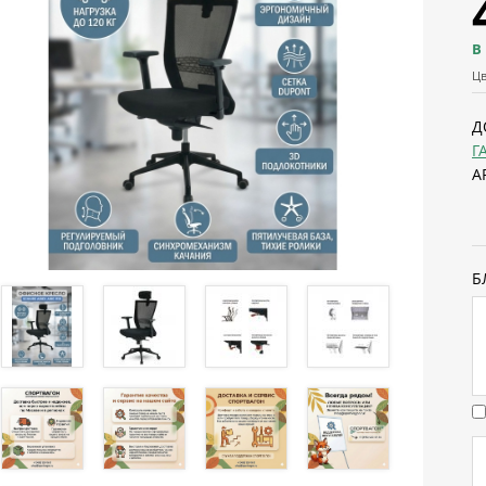
В
Цв
Д
Г
А
Б