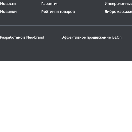
Материал обивки
: се
Новости
Гарантия
Инверсионные
Доставка:
БЕСПЛАТНО,
ткань
2-3 дня
Новинки
Рейтинги товаров
Вибромассаж
Подлокотники
: да
Доставка:
БЕСПЛАТНО
2-3 дня
Разработано в
Neo-brand
Эффективное продвижение
iSEOn