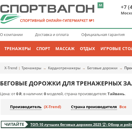
+7 (
Моск
О компании
Доставка и оплата
Официальная гарантия
ТРЕНАЖЕРЫ
СПОРТ
МАССАЖ
ОТДЫХ
ИГРОВЫЕ СТО
X-Trend
Тренажеры
Кардиотренажеры
Беговые дорожки
Про
|
→
→
→
БЕГОВЫЕ ДОРОЖКИ ДЛЯ ТРЕНАЖЕРНЫХ ЗА
Цена: от
0
Р
, в наличии:
0
моделей, страна производителя:
Тайвань
.
Производитель
(X-Trend)
Страна производителя
Все
ЧИТАЙТЕ
ТОП-10 лучших беговых дорожек 2025 🏆: Обзор и рей