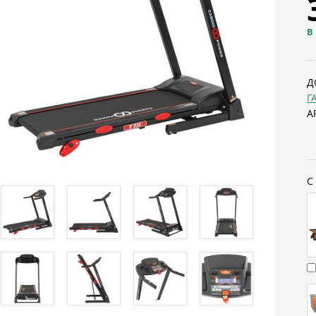
В
Д
Г
А
С