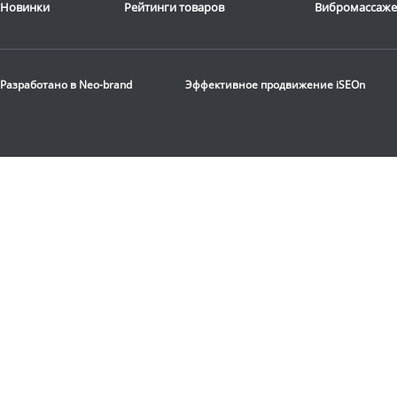
Новинки
Рейтинги товаров
Вибромассаж
Эллиптический тренажер
CardioPower
Ergo 7
Разработано в
Neo-brand
Эффективное продвижение
iSEOn
69 990
руб.
Доставка:
БЕСПЛАТНО,
2-3 дня