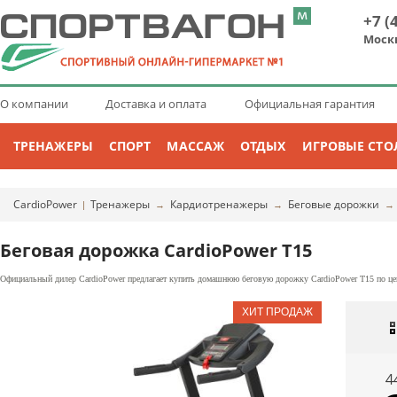
+7 (
Моск
О компании
Доставка и оплата
Официальная гарантия
ТРЕНАЖЕРЫ
СПОРТ
МАССАЖ
ОТДЫХ
ИГРОВЫЕ СТО
CardioPower
Тренажеры
Кардиотренажеры
Беговые дорожки
|
→
→
Беговая дорожка CardioPower T15
Официальный дилер CardioPower предлагает купить домашнюю беговую дорожку CardioPower T15 по цене
4