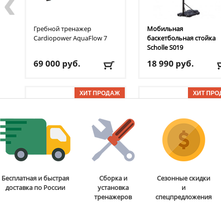
‹
Гребной тренажер
Мобильная
Cardiopower
AquaFlow 7
баскетбольная стойка
Scholle
S019
69 000
руб.
18 990
руб.
Доставка:
БЕСПЛАТНО,
Доставка:
БЕСПЛАТНО
2-3 дня
2-3 дня
Инверсионный стол
Штанга SMITH
Гриф для
Бесплатная и быстрая
Сборка и
Сезонные скидки
Scholle
12N
"мертвой тяги" с замка
доставка по России
установка
и
Smith HEXOB2
тренажеров
спецпредложения
24 090
руб.
23 280
руб.