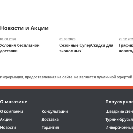
Доставка:
БЕСПЛАТНО,
Доставка:
БЕСПЛАТНО
2-3 дня
2-3 дня
Новости и Акции
01.08.2026
01.08.2026
25.12.20
Условия бесплатной
Сезонные СуперСкидки для
График
доставки
экономных!
нового
Вертикальный сайкл-
Теннисный стол Scholle
тренажер CardioPower
TТ850 Tournament
SB45
Информация, предоставленная на сайте, не является публичной офертой
49 900
руб.
61 990
руб.
Доставка:
БЕСПЛАТНО,
Доставка:
БЕСПЛАТНО
О магазине
Популярно
2-3 дня
2-3 дня
О компании
Консультации
Шведские стен
Акции
Доставка
Турник-брусья
Новости
Гарантия
Инверсионные