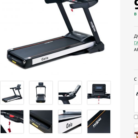
В
Д
Г
А
С