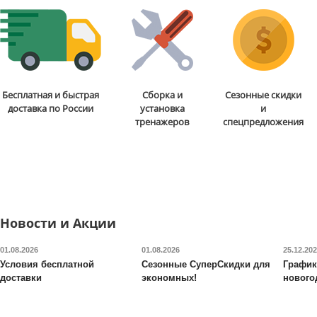
Груша-манекен для бокса
Регулируемая гантель
Бесплатная и быстрая
Сборка и
Сезонные скидки
Century
BOB BOX XL
Proxima
Gigant 40 кг
доставка по России
установка
и
тренажеров
спецпредложения
99 990
руб.
29 990
руб.
Доставка:
БЕСПЛАТНО,
Доставка:
БЕСПЛАТНО
2-3 дня
2-3 дня
ОТЗЫВОВ: 2
ОТЗЫВОВ
Новости и Акции
01.08.2026
01.08.2026
25.12.20
Условия бесплатной
Сезонные СуперСкидки для
График
доставки
экономных!
нового
Стол для аэрохоккея
Футбольные ворота из