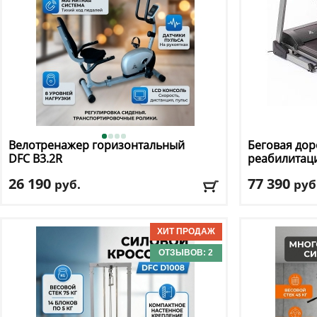
Велотренажер горизонтальный
Беговая дор
DFC
B3.2R
реабилитац
26 190
77 390
руб.
руб
Кол-во уровней
: 8
Кол-во прогр
Макс. вес
: 110 кг
Макс. вес
: 130 
Посадка
: горизонтальная
Скорость
: 8 км
Цвет
: серый
Мощность дви
ОТЗЫВОВ: 2
Система нагружения
: магнитная
Регулировка у
Доставка:
БЕСПЛАТНО, 2-3 дня
Доставка:
БЕС
Сборка: БЕСП
ПОДАРКИ НА В