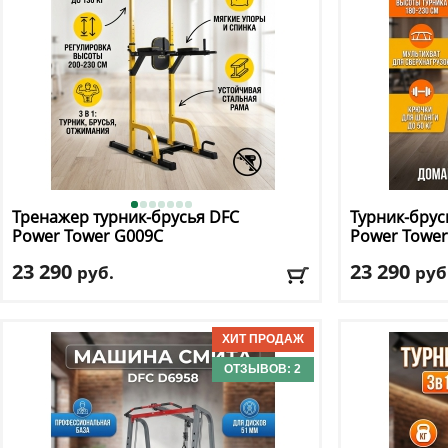
Тренажер турник-брусья DFC
Турник-брус
Power Tower G009C
Power Tower
23 290
23 290
руб.
руб
Максимальный вес пользователя
: 130 кг
Максимальный
Вариант исполнения
: Желтый
Вариант испо
Доставка:
БЕСПЛАТНО, 2-3 дня
Доставка:
БЕС
ОТЗЫВОВ: 2