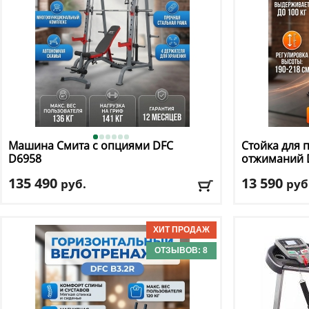
Машина Смита с опциями DFC
Стойка для 
D6958
отжиманий
135 490
13 590
руб.
руб
Цвет
: серый
Максимальный
Вариант испо
Доставка:
БЕСПЛАТНО, 2-3 дня
Доставка:
БЕС
ОТЗЫВОВ: 8