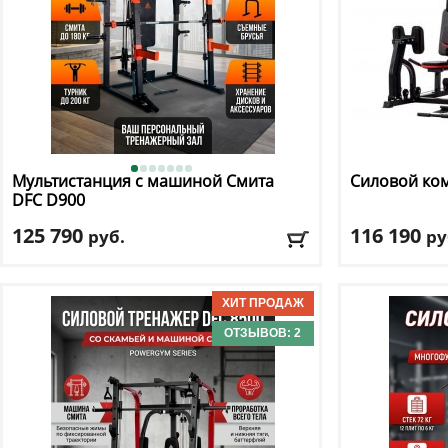
Мультистанция с машиной Смита
Силовой ко
DFC
D900
125 790
116 190
руб.
ру
Цвет
: оранжевый
Цвет
: черный
Доставка:
БЕСПЛАТНО, 2-3 дня
Доставка:
БЕС
ОТЗЫВОВ: 2