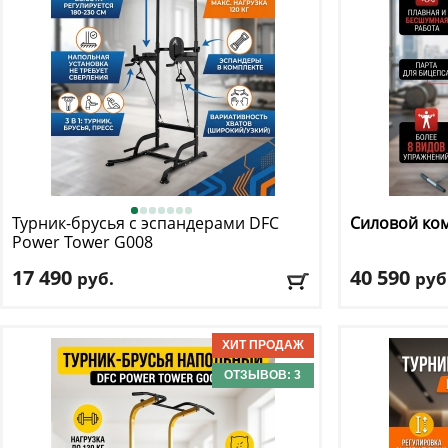
Турник-брусья c эспандерами DFC
Силовой ко
Power Tower G008
17 490
40 590
руб.
руб
Максимальный вес пользователя
: 120 кг
Весовой стек:
Вариант исполнения
: Черный
Вес пользоват
Размер:
138 см
Доставка:
БЕСПЛАТНО, 2-3 дня
ОТЗЫВОВ: 3
Доставка:
БЕС