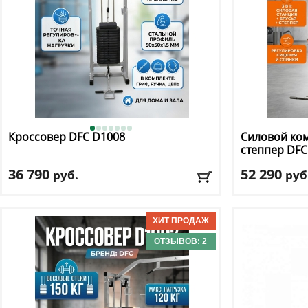
Кроссовер DFC
D1008
Силовой ком
степпер DF
36 790
52 290
руб.
руб
Весовой стек
: 75 кг
Весовой стек:
Тип тренажера
: кроссовер
Вес пользоват
Цвет
: серый
Брусья для о
ОТЗЫВОВ: 2
Доставка:
БЕСПЛАТНО, 2-3 дня
Доставка:
БЕС