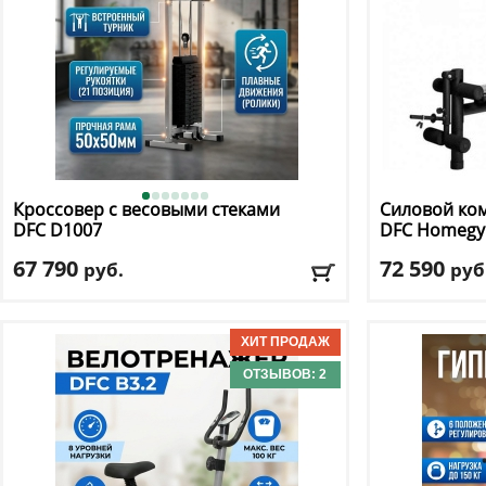
Кроссовер с весовыми стеками
Силовой ком
DFC
D1007
DFC
Homegy
67 790
72 590
руб.
руб
Весовой стек
: 75 кг
Цвет
: черный
Тип тренажера
: кроссовер
Доставка:
БЕС
Доставка:
БЕСПЛАТНО, 2-3 дня
ОТЗЫВОВ: 2