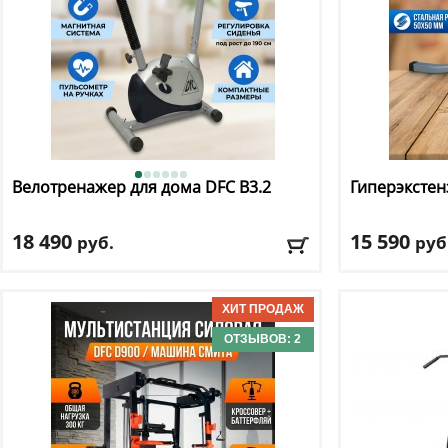
Велотренажер для дома DFC
B3.2
Гиперэксте
18 490
15 590
руб.
руб
Кол-во уровней
: 8
Цвет
: серый
Макс. вес
: 100 кг
Доставка:
БЕС
Посадка
: вертикальная
Цвет
: черный
ОТЗЫВОВ: 2
Система нагружения
: магнитная
Доставка:
БЕСПЛАТНО, 2-3 дня